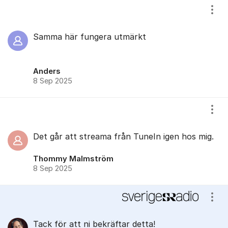
Visa
Samma här fungera utmärkt
Anders
8 Sep 2025
Visa
Det går att streama från TuneIn igen hos mig.
Thommy Malmström
8 Sep 2025
Visa
Tack för att ni bekräftar detta!