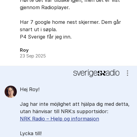
Hørte det var tilbake igjen, men det er vist
gjennom Radioplayer.
Har 7 google home nest skjermer. Dem går
snart ut i søpla.
P4 Sverige får jeg inn.
Roy
23 Sep 2025
Visa
Hej Roy!
Jag har inte möjlighet att hjälpa dig med detta,
utan hänvisar till NRK:s supportsidor:
NRK Radio – Hjelp og informasjon
Lycka till!