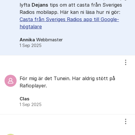
lyfta
Dejans
tips om att casta från Sveriges
Radios mobilapp. Här kan ni läsa hur ni gör:
Casta från Sveriges Radios app till Google-
högtalare
Annika
Webbmaster
1 Sep 2025
Visa
För mig är det Tunein. Har aldrig stött på
Rafioplayer.
Clas
1 Sep 2025
Visa