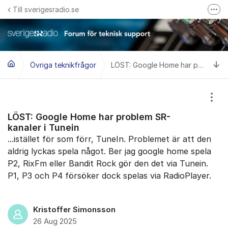
Hoppa till innehåll
Till sverigesradio.se
Fler
Frågor & svar om Sveriges Radio
Felanmäl problem med radiomottagning hos Teracom
Ti
Övriga teknikfrågor
LÖST: Google Home har problem SR-kanaler i Tunein
Visa
LÖST: Google Home har problem SR-
kanaler i Tunein
...istället för som förr, TuneIn. Problemet är att den
aldrig lyckas spela något. Ber jag google home spela
P2, RixFm eller Bandit Rock gör den det via Tunein.
P1, P3 och P4 försöker dock spelas via RadioPlayer.
Kristoffer Simonsson
26 Aug 2025