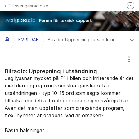
Hoppa till innehåll
Till sverigesradio.se
Fler
Frågor & svar om Sveriges Radio
Felanmäl problem med radiomottagning hos Teracom
Ti
FM & DAB
Bilradio: Upprepning i utsändning
Visa
Bilradio: Upprepning i utsändning
Jag lyssnar mycket på P1 i bilen och irriterande är det
med den upprepning som sker ganska ofta i
utsändningen - typ 10-15 ord som sagts kommer
tillbaka omedelbart och gör sändningen svårnjutbar.
Även det man uppfattar som direksända program,
t.ex. nyheter är drabbat. Vad är orsaken?
Bästa hälsningar