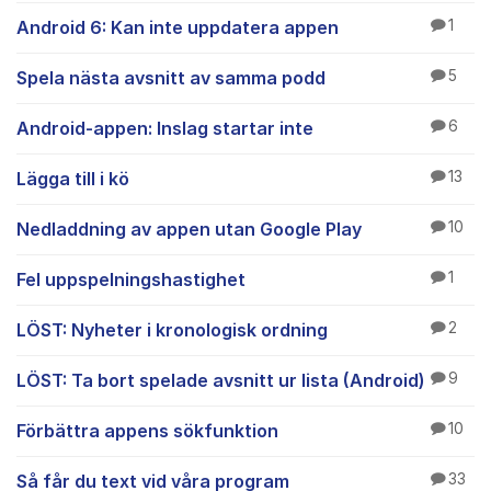
Android 6: Kan inte uppdatera appen
1
Spela nästa avsnitt av samma podd
5
Android-appen: Inslag startar inte
6
Lägga till i kö
13
Nedladdning av appen utan Google Play
10
Fel uppspelningshastighet
1
LÖST: Nyheter i kronologisk ordning
2
LÖST: Ta bort spelade avsnitt ur lista (Android)
9
Förbättra appens sökfunktion
10
Så får du text vid våra program
33