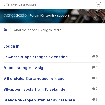
Hoppa till innehåll
Till sverigesradio.se
Fler
Frågor & svar om Sveriges Radio
Felanmäl problem med radiomottagning hos Teracom
Android-appen Sveriges Radio
Android-appen Sveri
Logga in
Er Android-app stänger av casting
6
Appen stänger av sig
5
Vill undvika Ekots notiser om sport
1
SR-appen: spola fram 15 sekunder
2
Stänga SR-appen utan att avinstallera
5