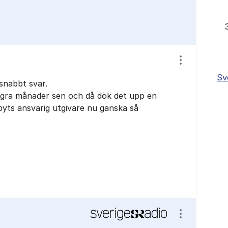
Visa/dölj ins
Sv
 snabbt svar.
gra månader sen och då dök det upp en
 byts ansvarig utgivare nu ganska så
Visa/dölj ins