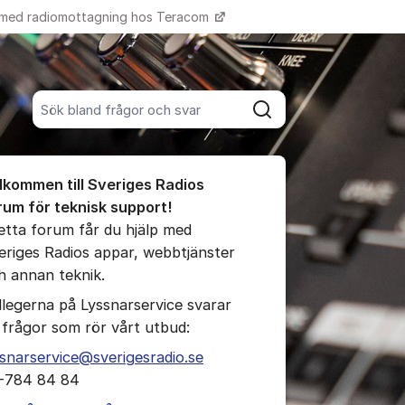
 med radiomottagning hos Teracom
Fler supportlänkar
Sök bland alla inlägg
Sök
umet
lkommen till Sveriges Radios
te kommentaren
rum för teknisk support!
detta forum får du hjälp med
eriges Radios appar, webbtjänster
ällningar för inlägg/kommentar
h annan teknik.
llegerna på Lyssnarservice svarar
 frågor som rör vårt utbud:
ssnarservice@sverigesradio.se
-784 84 84