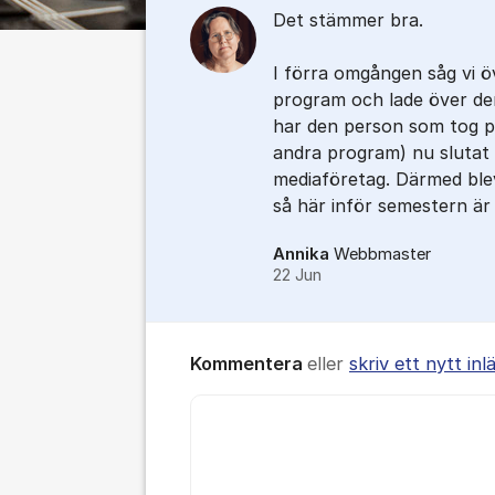
Det stämmer bra.
I förra omgången såg vi ö
program och lade över den
har den person som tog på
andra program) nu slutat 
mediaföretag. Därmed ble
så här inför semestern är 
Annika
Webbmaster
22 Jun
Kommentera
eller
skriv ett nytt inl
Kommentar *