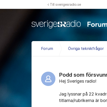
Hoppa till innehåll
Till sverigesradio.se
Forum
Övriga teknikfrågor
Podd som försvunni
Hej Sveriges radio!
Jag lyssnar på 22 kvadr
titlarna/rubrikerna är bo