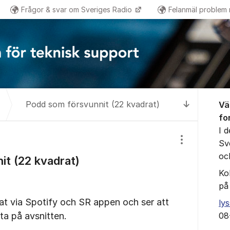
Frågor & svar om Sveriges Radio
Felanmäl problem
Om for
Podd som försvunnit (22 kvadrat)
Vä
Till senas
fo
I 
Sv
Visa/dölj inst
oc
t (22 kvadrat)
Ko
på
at via Spotify och SR appen och ser att
ly
rta på avsnitten.
08