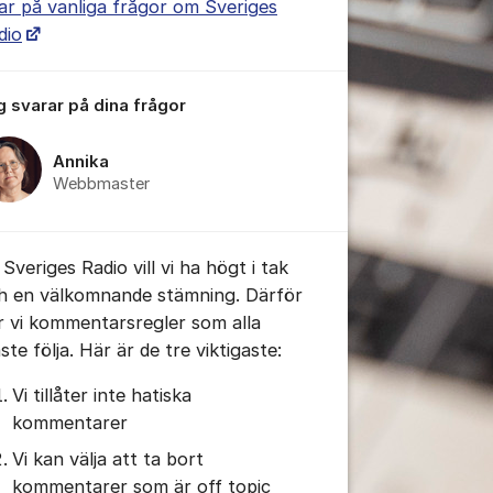
ar på vanliga frågor om Sveriges
dio
g svarar på dina frågor
Annika
Webbmaster
Sveriges Radio vill vi ha högt i tak
h en välkomnande stämning. Därför
r vi kommentarsregler som alla
tällningar för inlägg/kommentar
te följa. Här är de tre viktigaste:
Vi tillåter inte hatiska
kommentarer
Vi kan välja att ta bort
kommentarer som är off topic