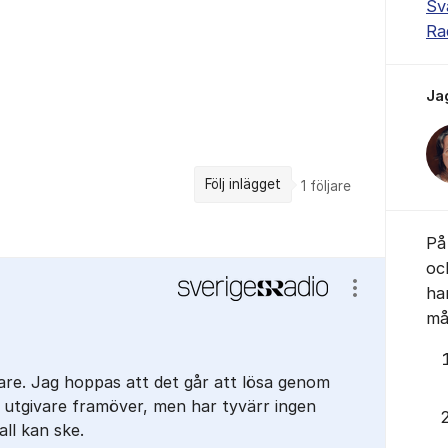
Sv
Ra
Ja
Följ inlägget
1
följare
På 
oc
ha
Visa/dölj ins
mås
are. Jag hoppas att det går att lösa genom
 utgivare framöver, men har tyvärr ingen
all kan ske.