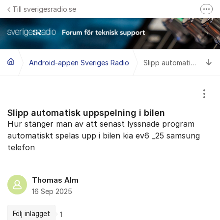
Hoppa till innehåll
Till sverigesradio.se
Fler
Frågor & svar om Sveriges Radio
Felanmäl problem med radiomottagning hos Teracom
Ti
Android-appen Sveriges Radio
Slipp automatisk uppspelning i bilen
Visa
Slipp automatisk uppspelning i bilen
Hur stänger man av att senast lyssnade program
automatiskt spelas upp i bilen kia ev6 _25 samsung
telefon
Thomas Alm
16 Sep 2025
Följ inlägget
1