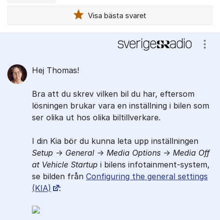
Visa bästa svaret
Kommentarer
Visa
Hej Thomas!
Bra att du skrev vilken bil du har, eftersom
lösningen brukar vara en inställning i bilen som
ser olika ut hos olika biltillverkare.
I din Kia bör du kunna leta upp inställningen
Setup
->
General
->
Media Options
->
Media Off
at Vehicle Startup
i bilens infotainment-system,
se bilden från
Configuring the general settings
(KIA)
: