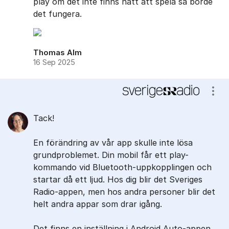
play om det inte finns nått att spela så borde
det fungera.
Thomas Alm
16 Sep 2025
Visa
Tack!
En förändring av vår app skulle inte lösa
grundproblemet. Din mobil får ett play-
kommando vid Bluetooth-uppkopplingen och
startar då ett ljud. Hos dig blir det Sveriges
Radio-appen, men hos andra personer blir det
helt andra appar som drar igång.
Det finns en inställning i Android Auto-appen