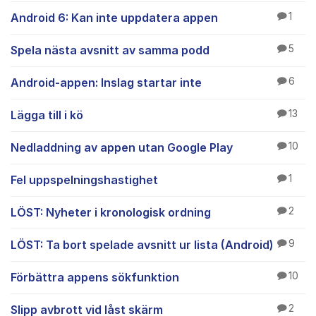
Android 6: Kan inte uppdatera appen
1
Spela nästa avsnitt av samma podd
5
Android-appen: Inslag startar inte
6
Lägga till i kö
13
Nedladdning av appen utan Google Play
10
Fel uppspelningshastighet
1
LÖST: Nyheter i kronologisk ordning
2
LÖST: Ta bort spelade avsnitt ur lista (Android)
9
Förbättra appens sökfunktion
10
Slipp avbrott vid låst skärm
2