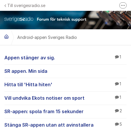
Hoppa till innehåll
Till sverigesradio.se
Fler
Frågor & svar om Sveriges Radio
Felanmäl problem med radiomottagning hos Teracom
Android-appen Sveriges Radio
Android-appen Sveri
Appen stänger av sig.
1
SR appen. Min sida
Hitta till 'Hitta hiten'
1
Vill undvika Ekots notiser om sport
1
SR-appen: spola fram 15 sekunder
2
Stänga SR-appen utan att avinstallera
5