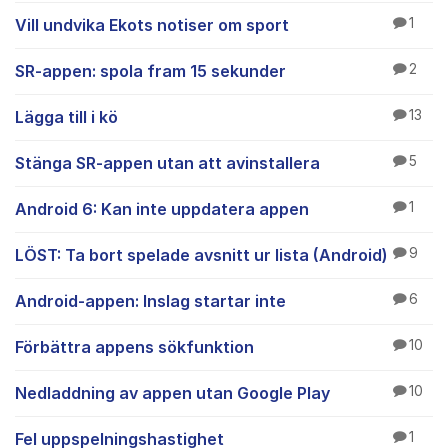
Vill undvika Ekots notiser om sport
1
SR-appen: spola fram 15 sekunder
2
Lägga till i kö
13
Stänga SR-appen utan att avinstallera
5
Android 6: Kan inte uppdatera appen
1
LÖST: Ta bort spelade avsnitt ur lista (Android)
9
Android-appen: Inslag startar inte
6
Förbättra appens sökfunktion
10
Nedladdning av appen utan Google Play
10
Fel uppspelningshastighet
1