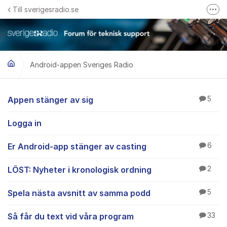
Hoppa till innehåll
Till sverigesradio.se
Fler
Frågor & svar om Sveriges Radio
Felanmäl problem med radiomottagning hos Teracom
Android-appen Sveriges Radio
Android-appen Sveri
Appen stänger av sig
5
Logga in
Er Android-app stänger av casting
6
LÖST: Nyheter i kronologisk ordning
2
Spela nästa avsnitt av samma podd
5
Så får du text vid våra program
33