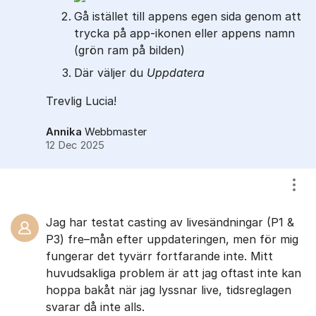
Gå istället till appens egen sida genom att
trycka på app-ikonen eller appens namn
(grön ram på bilden)
Där väljer du
Uppdatera
Trevlig Lucia!
Annika
Webbmaster
12 Dec 2025
Visa
Jag har testat casting av livesändningar (P1 &
P3) fre–mån efter uppdateringen, men för mig
fungerar det tyvärr fortfarande inte. Mitt
huvudsakliga problem är att jag oftast inte kan
hoppa bakåt när jag lyssnar live, tidsreglagen
svarar då inte alls.