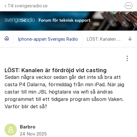
Hoppa till innehåll
Till sverigesradio.se
Fler
Frågor & svar om Sveriges Radio
Felanmäl problem med radiomottagning hos Teracom
Ti
Iphone-appen Sveriges Radio
LÖST: Kanalen är fördröjd vid casting
Visa
LÖST: Kanalen är fördröjd vid casting
Sedan några veckor sedan går det inte så bra att
casta P4 Dalarna, förmiddag från min iPad. När jag
castar till min JBL högtalare via wifi så ändras
programmet till ett tidigare program såsom Vaken.
Varför blir det så?
Barbro
24 Nov 2025