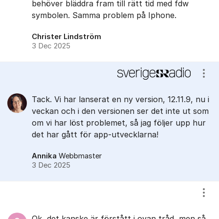
behöver bläddra fram till rätt tid med fdw
symbolen. Samma problem på Iphone.
Christer Lindström
3 Dec 2025
Visa
Tack. Vi har lanserat en ny version, 12.11.9, nu i
veckan och i den versionen ser det inte ut som
om vi har löst problemet, så jag följer upp hur
det har gått för app-utvecklarna!
Annika
Webbmaster
3 Dec 2025
Visa
Ok, det kanske är förstått i ovan tråd, men så