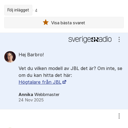
Följ inlägget
4
Visa bästa svaret
Kommentarer
Visa
Hej Barbro!
Vet du vilken modell av JBL det är? Om inte, se
om du kan hitta det här:
Högtalare från JBL
Annika
Webbmaster
24 Nov 2025
Visa