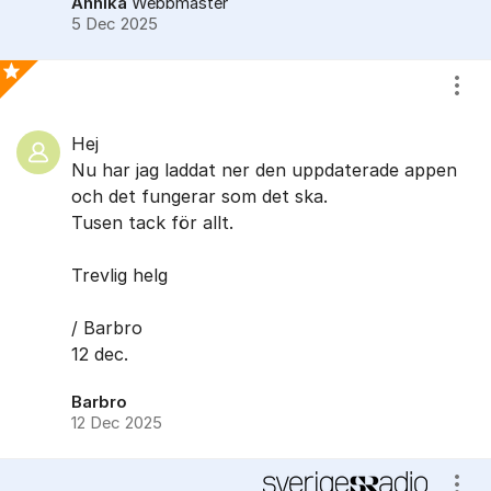
Annika
Webbmaster
5 Dec 2025
Visa
Bästa svaret
Hej
Nu har jag laddat ner den uppdaterade appen
och det fungerar som det ska.
Tusen tack för allt.
Trevlig helg
/ Barbro
12 dec.
Barbro
12 Dec 2025