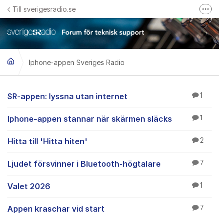
Hoppa till innehåll
Till sverigesradio.se
Fler
Frågor & svar om Sveriges Radio
Felanmäl problem med radiomottagning hos Teracom
Iphone-appen Sveriges Radio
Iphone-appen Sverig
SR-appen: lyssna utan internet
1
Iphone-appen stannar när skärmen släcks
1
Hitta till 'Hitta hiten'
2
Ljudet försvinner i Bluetooth-högtalare
7
Valet 2026
1
Appen kraschar vid start
7