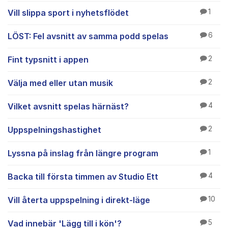
Vill slippa sport i nyhetsflödet
1
LÖST: Fel avsnitt av samma podd spelas
6
Fint typsnitt i appen
2
Välja med eller utan musik
2
Vilket avsnitt spelas härnäst?
4
Uppspelningshastighet
2
Lyssna på inslag från längre program
1
Backa till första timmen av Studio Ett
4
Vill återta uppspelning i direkt-läge
10
Vad innebär 'Lägg till i kön'?
5