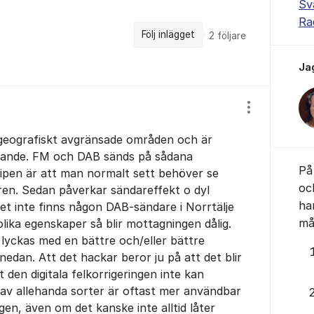
Sv
Ra
Följ inlägget
2
följare
Ja
Visa/dölj ins
geografiskt avgränsade områden och är
äckande. FM och DAB sänds på sådana
På 
ipen är att man normalt sett behöver se
oc
aren. Sedan påverkar sändareffekt o dyl
ha
det inte finns någon DAB-sändare i Norrtälje
mås
ika egenskaper så blir mottagningen dålig.
lyckas med en bättre och/eller bättre
edan. Att det hackar beror ju på att det blir
t den digitala felkorrigeringen inte kan
 av allehanda sorter är oftast mer användbar
en, även om det kanske inte alltid låter