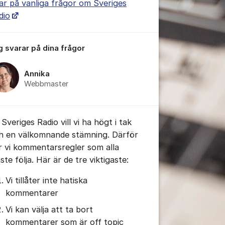
ar på vanliga frågor om Sveriges
dio
g svarar på dina frågor
Annika
tällningar för inlägg/kommentar
Webbmaster
Sveriges Radio vill vi ha högt i tak
h en välkomnande stämning. Därför
r vi kommentarsregler som alla
te följa. Här är de tre viktigaste:
Vi tillåter inte hatiska
kommentarer
Vi kan välja att ta bort
kommentarer som är off topic