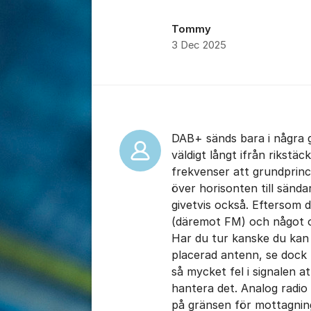
Tommy
3 Dec 2025
Kommentarer
DAB+ sänds bara i några 
väldigt långt ifrån rikst
frekvenser att grundprinc
över horisonten till sänd
givetvis också. Eftersom 
(däremot FM) och något ol
Har du tur kanske du kan 
placerad antenn, se dock n
så mycket fel i signalen at
hantera det. Analog radio
på gränsen för mottagning