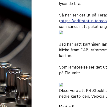
lysande bra.
Så här ser det ut på Ter
(
https://driftstatus.terac
som sänds i ett paket unge
Jag har satt kartnålen län
klicka fram DAB, eftersom 
kartan.
Som jämförelse ser det u
på FM valt:
Observera att P4 Stockhol
nedre kartbilden. Vexyxa 
Martin S