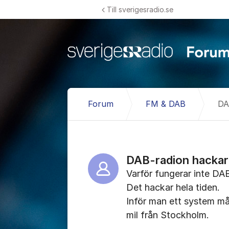
Hoppa till innehåll
Till sverigesradio.se
Forum
FM & DAB
DA
DAB-radion hackar
Varför fungerar inte D
Det hackar hela tiden.
Inför man ett system mås
mil från Stockholm.