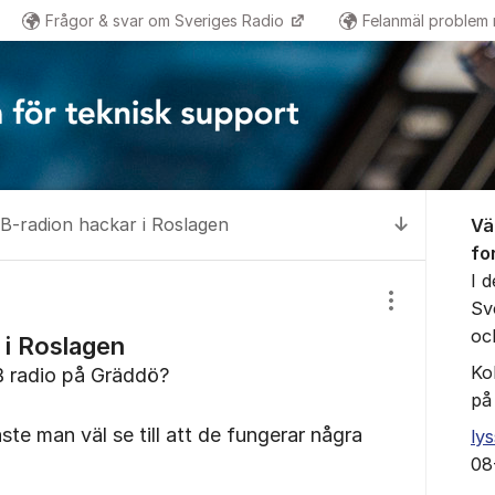
Frågor & svar om Sveriges Radio
Felanmäl problem
Om for
B-radion hackar i Roslagen
Vä
Till senas
fo
I 
Sv
Visa/dölj inst
oc
 i Roslagen
Ko
AB radio på Gräddö?
på
te man väl se till att de fungerar några
ly
08