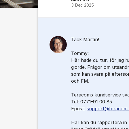
3 Dec 2025
Tack Martin!
Tommy:
Här hade du tur, för jag 
gjorde. Frågor om utsänd
som kan svara på efters
och FM.
Teracoms kundservice sva
Tel: 0771-91 00 85
Epost:
support@teracom.
Här kan du rapportera in