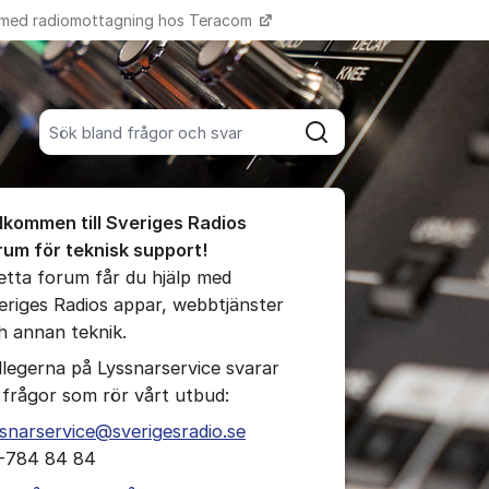
 med radiomottagning hos Teracom
Fler supportlänkar
Sök bland alla inlägg
Sök
umet
lkommen till Sveriges Radios
te kommentaren
rum för teknisk support!
detta forum får du hjälp med
eriges Radios appar, webbtjänster
ällningar för inlägg/kommentar
h annan teknik.
llegerna på Lyssnarservice svarar
 frågor som rör vårt utbud:
ssnarservice@sverigesradio.se
-784 84 84