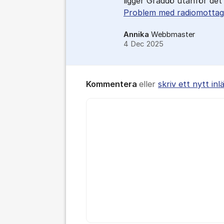
ligger Gräddö utanför de
Problem med radiomottag
Annika
Webbmaster
4 Dec 2025
Kommentera
eller
skriv ett nytt inl
Kommentar *