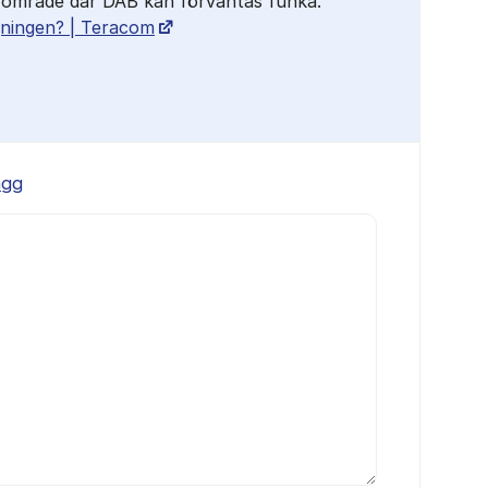
t område där DAB kan förväntas funka.
ningen? | Teracom
ägg