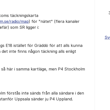
acoms täckningskarta
om.se/radio/map
) för "nätet" (flera kanaler
fär) som SR ligger i:
Sv
gs E18 istället för Gräddö för att alls kunna
det inte finns någon täckning alls enligt
t så här i samma kartläge, men P4 Stockholm
m förstås inte sänds från alla sändare i den
utanför Uppsala sänder ju P4 Uppland.