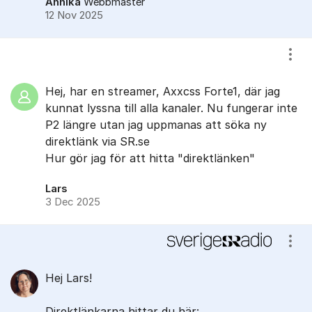
Annika
Webbmaster
12 Nov 2025
Visa
Hej, har en streamer, Axxcss Forte1, där jag
kunnat lyssna till alla kanaler. Nu fungerar inte
P2 längre utan jag uppmanas att söka ny
direktlänk via SR.se
Hur gör jag för att hitta "direktlänken"
Lars
3 Dec 2025
Visa
Hej Lars!
Direktlänkarna hittar du här: