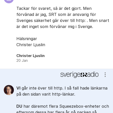
Tackar för svaret, sâ är det gjort. Men
förvânad är jag, SRT som är ansvarig för
Sveriges säkerhet gâr över till http: . Men snart
är det inget som förvânar mig i Sverige.
Hälsningar
Christer Ljuslin
Christer Ljuslin
20 Jan
Visa
VI
går inte över till http. I så fall hade länkarna
på den sidan varit http-länkar.
DU
har däremot flera Squeezebox-enheter och
eftersom dessa har flera år på nacken så