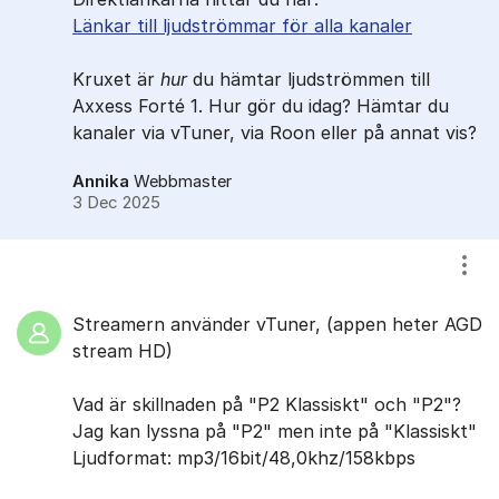
Länkar till ljudströmmar för alla kanaler
Kruxet är
hur
du hämtar ljudströmmen till
Axxess Forté 1. Hur gör du idag? Hämtar du
kanaler via vTuner, via Roon eller på annat vis?
Annika
Webbmaster
3 Dec 2025
Visa
Streamern använder vTuner, (appen heter AGD
stream HD)
Vad är skillnaden på "P2 Klassiskt" och "P2"?
Jag kan lyssna på "P2" men inte på "Klassiskt"
Ljudformat: mp3/16bit/48,0khz/158kbps