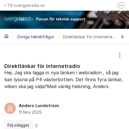
Hoppa till innehåll
Till sverigesradio.se
Fler
Frågor & svar om Sveriges Radio
Felanmäl problem med radiomottagning hos Teracom
Ti
Övriga teknikfrågor
Direktlänkar för internetradio
Visa
Direktlänkar för internetradio
Hej. Jag ska lägga in nya länken i webradion , så jag
kan lyssna på P4 västerbotten. Det finns fyra länkar,
vilken ska jag välja?Med vänlig hälsning, Anders
Anders Lundström
11 Nov 2025
Följ inlägget
3