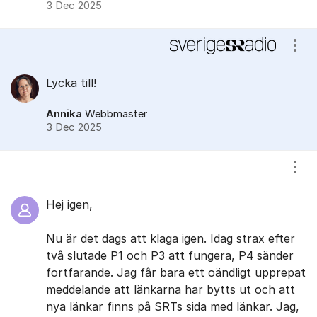
3 Dec 2025
Visa
Lycka till!
Annika
Webbmaster
3 Dec 2025
Visa
Hej igen,
Nu är det dags att klaga igen. Idag strax efter
tvâ slutade P1 och P3 att fungera, P4 sänder
fortfarande. Jag fâr bara ett oändligt upprepat
meddelande att länkarna har bytts ut och att
nya länkar finns pâ SRTs sida med länkar. Jag,