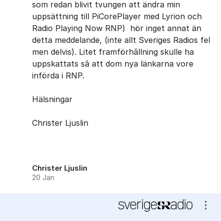
som redan blivit tvungen att ändra min
uppsättning till PiCorePlayer med Lyrion och
Radio Playing Now RNP) hör inget annat än
detta meddelande, (inte allt Sveriges Radios fel
men delvis). Litet framförhâllning skulle ha
uppskattats sâ att dom nya länkarna vore
införda i RNP.
Hälsningar
Christer Ljuslin
Christer Ljuslin
20 Jan
Visa