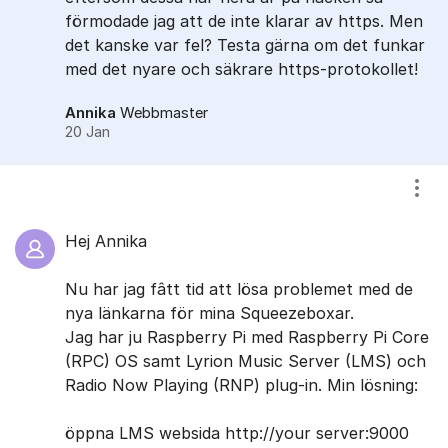
förmodade jag att de inte klarar av https. Men
det kanske var fel? Testa gärna om det funkar
med det nyare och säkrare https-protokollet!
Annika
Webbmaster
20 Jan
Visa
Hej Annika
Nu har jag fâtt tid att lösa problemet med de
nya länkarna för mina Squeezeboxar.
Jag har ju Raspberry Pi med Raspberry Pi Core
(RPC) OS samt Lyrion Music Server (LMS) och
Radio Now Playing (RNP) plug-in. Min lösning:
öppna LMS websida http://your server:9000