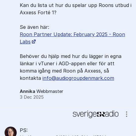
Kan du lista ut hur du spelar upp Roons utbud i
Axxess Forté 1?
Se även här:
Roon Partner Update: February 2025 - Roon
Labs
Behöver du hjälp med hur du lägger in egna
länkar i vTuner i AGD-appen eller för att
komma igång med Roon på Axxess, så
kontakta
info@audiogroupdenmark.com
Annika
Webbmaster
3 Dec 2025
Visa
PS: