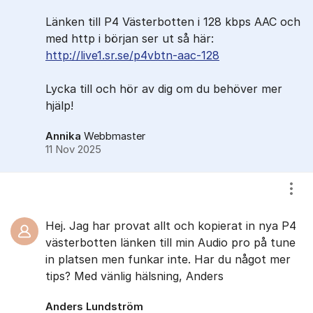
Länken till P4 Västerbotten i 128 kbps AAC och
med http i början ser ut så här:
http://live1.sr.se/p4vbtn-aac-128
Lycka till och hör av dig om du behöver mer
hjälp!
Annika
Webbmaster
11 Nov 2025
Visa
Hej. Jag har provat allt och kopierat in nya P4
västerbotten länken till min Audio pro på tune
in platsen men funkar inte. Har du något mer
tips? Med vänlig hälsning, Anders
Anders Lundström