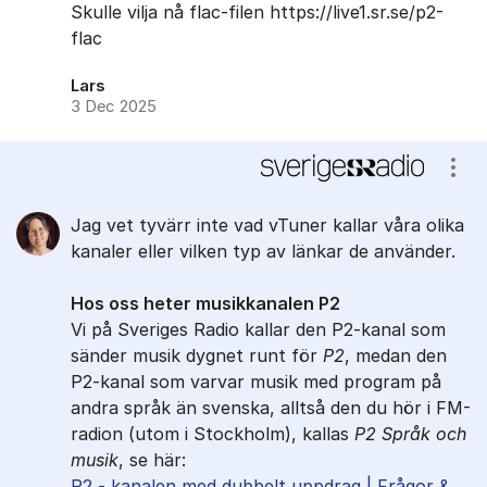
Skulle vilja nå flac-filen https://live1.sr.se/p2-
flac
Lars
3 Dec 2025
Visa
Jag vet tyvärr inte vad vTuner kallar våra olika
kanaler eller vilken typ av länkar de använder.
Hos oss heter musikkanalen P2
Vi på Sveriges Radio kallar den P2-kanal som
sänder musik dygnet runt för
P2
, medan den
P2-kanal som varvar musik med program på
andra språk än svenska, alltså den du hör i FM-
radion (utom i Stockholm), kallas
P2 Språk och
musik
, se här:
P2 - kanalen med dubbelt uppdrag | Frågor &