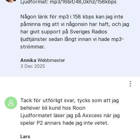
Ljudformat: mp3/16bit/48,0khz/158kbps
Någon länk för mp3 i 158 kbps kan jag inte
påminna mig att vi någonsin har haft, och jag
har givit support på Sveriges Radios
ljudtjänster sedan långt innan vi hade mp3-
strömmar.
Annika
Webbmaster
3 Dec 2025
Visa
Tack för utförligt svar, tycks som att jag
behöver bli kund hos Roon
Ljudformatet läser jag på Axxcess när jag
spelar P2 annars hade jag inte vetet.
Lars