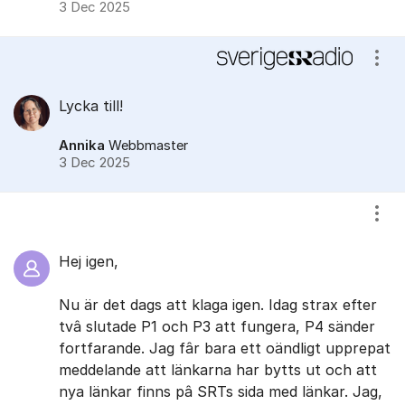
3 Dec 2025
Visa
Lycka till!
Annika
Webbmaster
3 Dec 2025
Visa
Hej igen,
Nu är det dags att klaga igen. Idag strax efter
tvâ slutade P1 och P3 att fungera, P4 sänder
fortfarande. Jag fâr bara ett oändligt upprepat
meddelande att länkarna har bytts ut och att
nya länkar finns pâ SRTs sida med länkar. Jag,