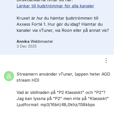
Länkar till ljudströmmar för alla kanaler
Kruxet är
hur
du hämtar ljudströmmen till
Axxess Forté 1. Hur gör du idag? Hämtar du
kanaler via vTuner, via Roon eller på annat vis?
Annika
Webbmaster
3 Dec 2025
Visa
Streamern använder vTuner, (appen heter AGD
stream HD)
Vad är skillnaden på "P2 Klassiskt" och "P2"?
Jag kan lyssna på "P2" men inte på "Klassiskt"
Ljudformat: mp3/16bit/48,0khz/158kbps