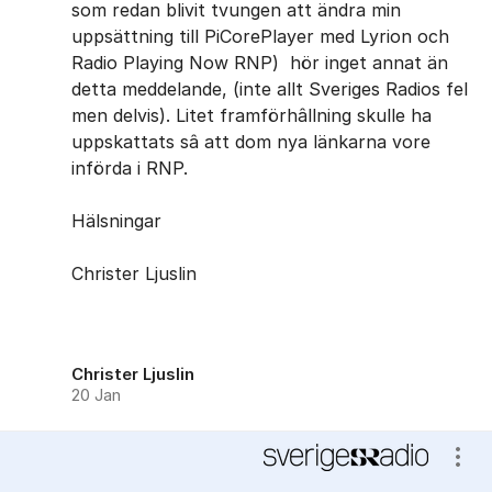
som redan blivit tvungen att ändra min
uppsättning till PiCorePlayer med Lyrion och
Radio Playing Now RNP) hör inget annat än
detta meddelande, (inte allt Sveriges Radios fel
men delvis). Litet framförhâllning skulle ha
uppskattats sâ att dom nya länkarna vore
införda i RNP.
Hälsningar
Christer Ljuslin
Christer Ljuslin
20 Jan
Visa