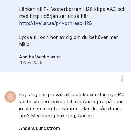
Länken till P4 Västerbotten i 128 kbps AAC och
med http i början ser ut så här:
http://live1.sr.se/p4vbtn-aac-128
Lycka till och hör av dig om du behöver mer
hjälp!
Annika
Webbmaster
11 Nov 2025
Visa
Hej. Jag har provat allt och kopierat in nya P4
västerbotten länken till min Audio pro på tune
in platsen men funkar inte. Har du något mer
tips? Med vänlig hälsning, Anders
Anders Lundström