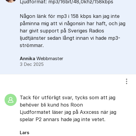
Ljudformat: mp3/16bit/48,0khz/158kbps
Någon länk för mp3 i 158 kbps kan jag inte
påminna mig att vi någonsin har haft, och jag
har givit support på Sveriges Radios
ljudtjänster sedan långt innan vi hade mp3-
strömmar.
Annika
Webbmaster
3 Dec 2025
Visa
Tack för utförligt svar, tycks som att jag
behöver bli kund hos Roon
Ljudformatet läser jag på Axxcess när jag
spelar P2 annars hade jag inte vetet.
Lars