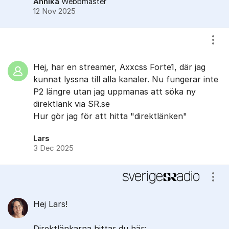
Annika
Webbmaster
12 Nov 2025
Visa
Hej, har en streamer, Axxcss Forte1, där jag
kunnat lyssna till alla kanaler. Nu fungerar inte
P2 längre utan jag uppmanas att söka ny
direktlänk via SR.se
Hur gör jag för att hitta "direktlänken"
Lars
3 Dec 2025
Visa
Hej Lars!
Direktlänkarna hittar du här: