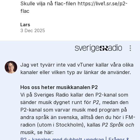
Skulle vilja nå flac-filen https://live1.sr.se/p2-
flac
Lars
3 Dec 2025
Visa
Jag vet tyvärr inte vad vTuner kallar våra olika
kanaler eller vilken typ av länkar de använder.
Hos oss heter musikkanalen P2
Vi på Sveriges Radio kallar den P2-kanal som
sänder musik dygnet runt för
P2
, medan den
P2-kanal som varvar musik med program på
andra språk än svenska, alltså den du hör i FM-
radion (utom i Stockholm), kallas
P2 Språk och
musik
, se här:
P2 - kanalen med dubbelt uppdrag | Frågor &