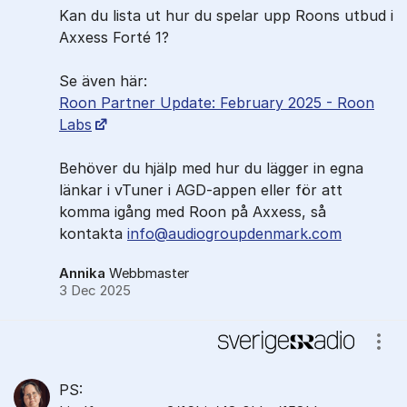
Kan du lista ut hur du spelar upp Roons utbud i
Axxess Forté 1?
Se även här:
Roon Partner Update: February 2025 - Roon
Labs
Behöver du hjälp med hur du lägger in egna
länkar i vTuner i AGD-appen eller för att
komma igång med Roon på Axxess, så
kontakta
info@audiogroupdenmark.com
Annika
Webbmaster
3 Dec 2025
Visa
PS: