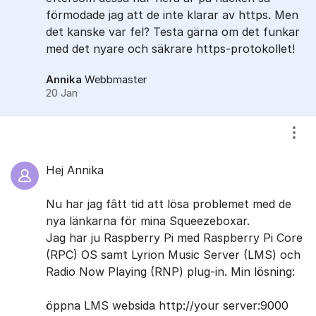
förmodade jag att de inte klarar av https. Men
det kanske var fel? Testa gärna om det funkar
med det nyare och säkrare https-protokollet!
Annika
Webbmaster
20 Jan
Visa
Hej Annika
Nu har jag fâtt tid att lösa problemet med de
nya länkarna för mina Squeezeboxar.
Jag har ju Raspberry Pi med Raspberry Pi Core
(RPC) OS samt Lyrion Music Server (LMS) och
Radio Now Playing (RNP) plug-in. Min lösning:
öppna LMS websida http://your server:9000