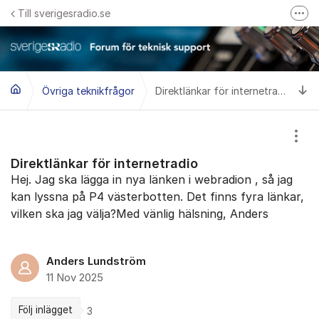
Hoppa till innehåll
Till sverigesradio.se
Fler
Frågor & svar om Sveriges Radio
Felanmäl problem med radiomottagning hos Teracom
Ti
Övriga teknikfrågor
Direktlänkar för internetradio
Visa
Direktlänkar för internetradio
Hej. Jag ska lägga in nya länken i webradion , så jag
kan lyssna på P4 västerbotten. Det finns fyra länkar,
vilken ska jag välja?Med vänlig hälsning, Anders
Anders Lundström
11 Nov 2025
Följ inlägget
3