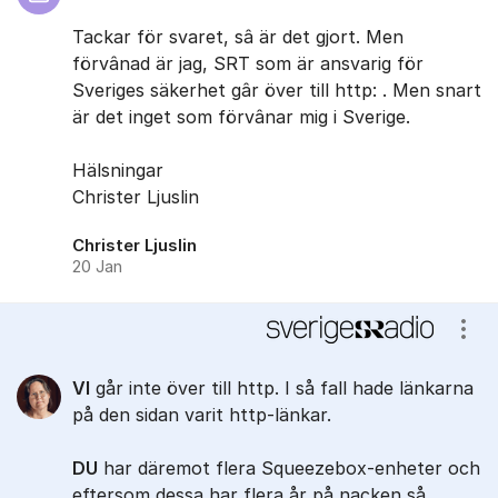
Tackar för svaret, sâ är det gjort. Men
förvânad är jag, SRT som är ansvarig för
Sveriges säkerhet gâr över till http: . Men snart
är det inget som förvânar mig i Sverige.
Hälsningar
Christer Ljuslin
Christer Ljuslin
20 Jan
Visa
VI
går inte över till http. I så fall hade länkarna
på den sidan varit http-länkar.
DU
har däremot flera Squeezebox-enheter och
eftersom dessa har flera år på nacken så