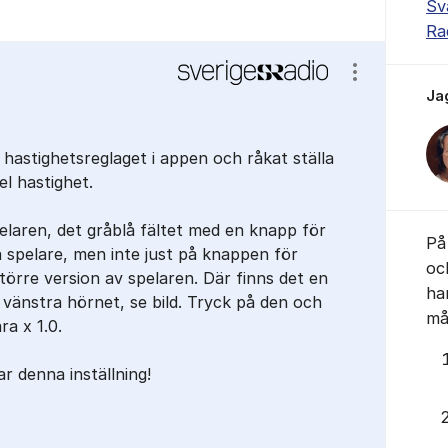
Sv
Ra
Visa/dölj ins
Ja
 hastighetsreglaget i appen och råkat ställa
fel hastighet.
spelaren, det gråblå fältet med en knapp för
På 
 spelare, men inte just på knappen för
oc
törre version av spelaren. Där finns det en
ha
 vänstra hörnet, se bild. Tryck på den och
mås
ra x 1.0.
ar denna inställning!