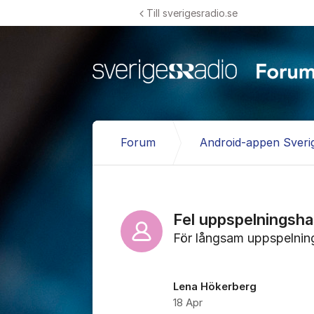
Hoppa till innehåll
Till sverigesradio.se
Forum
Android-appen Sveri
Fel uppspelningsha
För långsam uppspelnin
Lena Hökerberg
18 Apr