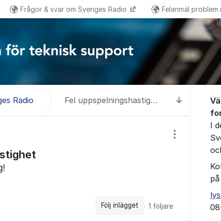
Frågor & svar om Sveriges Radio
Felanmäl problem
Om for
ges Radio
Fel uppspelningshastighet
Vä
Till senas
fo
I 
Sv
Visa/dölj inst
oc
stighet
Ko
g!
på
ly
Följ inlägget
1
följare
08