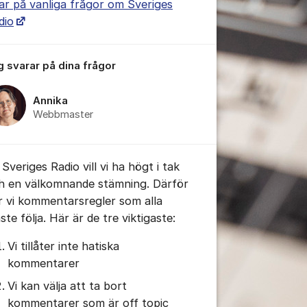
ar på vanliga frågor om Sveriges
dio
tällningar för inlägg/kommentar
g svarar på dina frågor
Annika
Webbmaster
Sveriges Radio vill vi ha högt i tak
h en välkomnande stämning. Därför
r vi kommentarsregler som alla
te följa. Här är de tre viktigaste:
Vi tillåter inte hatiska
kommentarer
Vi kan välja att ta bort
kommentarer som är off topic