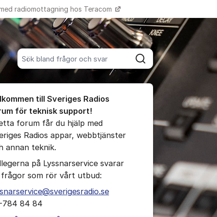
 med radiomottagning hos Teracom
Fler supportlänkar
Sök bland alla inlägg
Sök
umet
lkommen till Sveriges Radios
te kommentaren
rum för teknisk support!
detta forum får du hjälp med
eriges Radios appar, webbtjänster
ällningar för inlägg/kommentar
h annan teknik.
llegerna på Lyssnarservice svarar
 frågor som rör vårt utbud:
ssnarservice@sverigesradio.se
-784 84 84