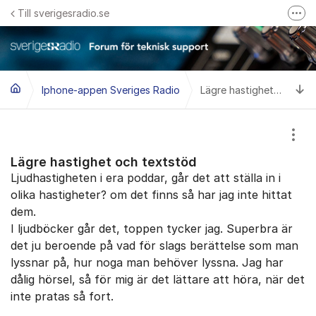
Hoppa till innehåll
Till sverigesradio.se
Fler
Frågor & svar om Sveriges Radio
Felanmäl problem med radiomottagning hos Teracom
Ti
Iphone-appen Sveriges Radio
Lägre hastighet och textstöd
Visa
Lägre hastighet och textstöd
Ljudhastigheten i era poddar, går det att ställa in i
olika hastigheter? om det finns så har jag inte hittat
dem.
I ljudböcker går det, toppen tycker jag. Superbra är
det ju beroende på vad för slags berättelse som man
lyssnar på, hur noga man behöver lyssna. Jag har
dålig hörsel, så för mig är det lättare att höra, när det
inte pratas så fort.