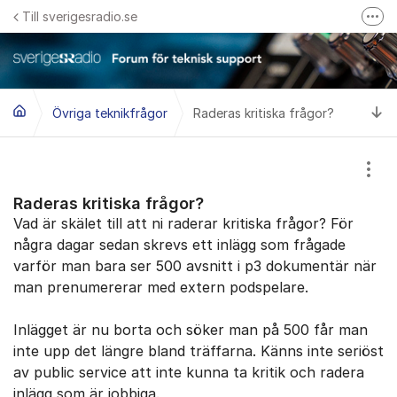
Hoppa till innehåll
Till sverigesradio.se
Fler
Frågor & svar om Sveriges Radio
Felanmäl problem med radiomottagning hos Teracom
Ti
Övriga teknikfrågor
Raderas kritiska frågor?
Visa
Raderas kritiska frågor?
Vad är skälet till att ni raderar kritiska frågor? För
några dagar sedan skrevs ett inlägg som frågade
varför man bara ser 500 avsnitt i p3 dokumentär när
man prenumererar med extern podspelare.
Inlägget är nu borta och söker man på 500 får man
inte upp det längre bland träffarna. Känns inte seriöst
av public service att inte kunna ta kritik och radera
inlägg som är jobbiga.