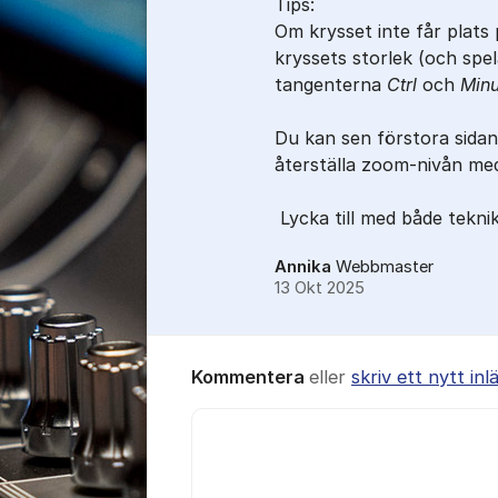
Tips:
Om krysset inte får plats
kryssets storlek (och spe
tangenterna
Ctrl
och
M
in
Du kan sen förstora sidan
återställa zoom-nivån m
Lycka till med både tekni
Annika
Webbmaster
13 Okt 2025
Kommentera
eller
skriv ett nytt inl
Kommentar *