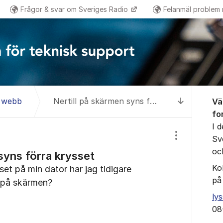
Frågor & svar om Sveriges Radio
Felanmäl problem
Om for
& webb
Nertill på skärmen syns förra krysset
Vä
Till senas
fo
I 
Sv
Visa/dölj inst
oc
syns förra krysset
Ko
set på min dator har jag tidigare
på
r på skärmen?
ly
08