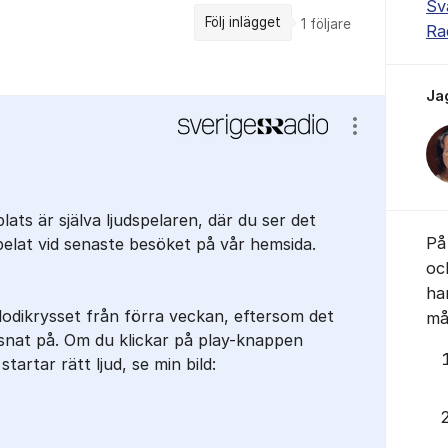
Sv
Följ inlägget
1
följare
Ra
Ja
Visa/dölj ins
lats är själva ljudspelaren, där du ser det
På 
pelat vid senaste besöket på vår hemsida.
oc
ha
elodikrysset från förra veckan, eftersom det
mås
snat på. Om du klickar på play-knappen
startar rätt ljud, se min bild: