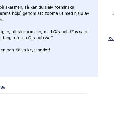
 på skärmen, så kan du själv förminska
larens höjd) genom att zooma ut med hjälp av
us
.
 igen, alltså zooma in, med
Ctrl
och
Plus
samt
ed tangenterna
Ctrl
och
Noll
.
Sv
ken och själva kryssandet!
ägg