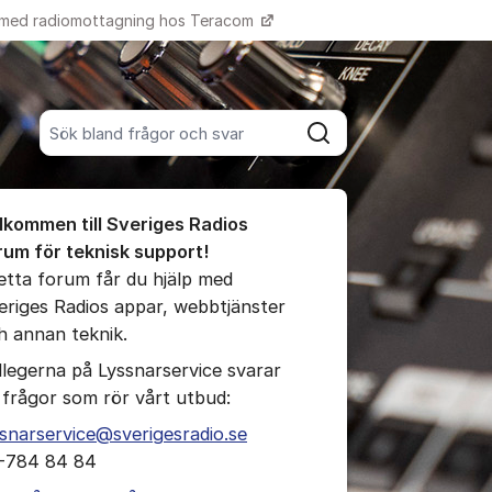
 med radiomottagning hos Teracom
Fler supportlänkar
Sök bland alla inlägg
Sök
umet
lkommen till Sveriges Radios
te kommentaren
rum för teknisk support!
detta forum får du hjälp med
eriges Radios appar, webbtjänster
ällningar för inlägg/kommentar
h annan teknik.
llegerna på Lyssnarservice svarar
 frågor som rör vårt utbud:
ssnarservice@sverigesradio.se
-784 84 84