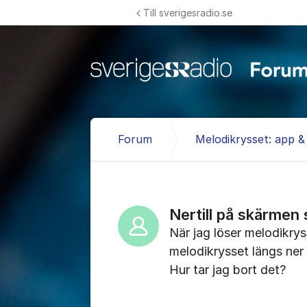
Hoppa till innehåll
Till sverigesradio.se
Forum
Melodikrysset: app 
Nertill på skärmen 
När jag löser melodikrys
melodikrysset längs ne
Hur tar jag bort det?