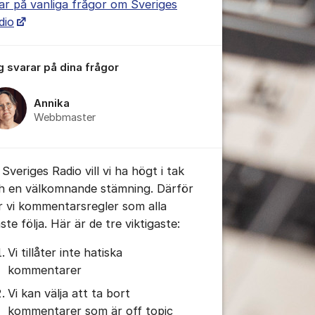
ar på vanliga frågor om Sveriges
dio
g svarar på dina frågor
tällningar för inlägg/kommentar
Annika
Webbmaster
Sveriges Radio vill vi ha högt i tak
h en välkomnande stämning. Därför
r vi kommentarsregler som alla
te följa. Här är de tre viktigaste:
Vi tillåter inte hatiska
kommentarer
Vi kan välja att ta bort
kommentarer som är off topic