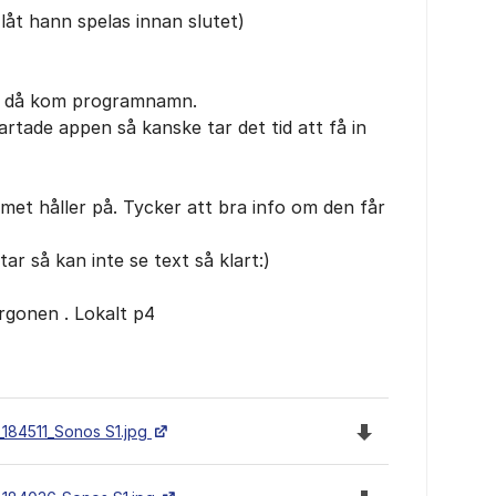
m låt hann spelas innan slutet)
e då kom programnamn.
artade appen så kanske tar det tid att få in
et håller på. Tycker att bra info om den får
åtar så kan inte se text så klart:)
rgonen . Lokalt p4
Ladda ned filen 
184511_Sonos S1.jpg
Ladda ned filen 