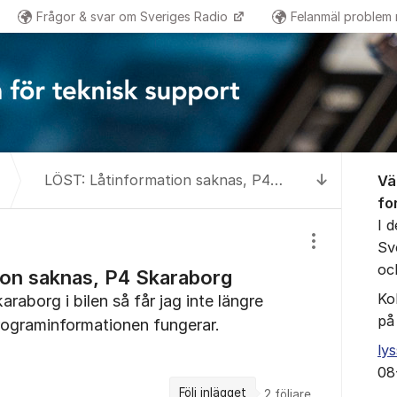
Frågor & svar om Sveriges Radio
Felanmäl problem
Om for
LÖST: Låtinformation saknas, P4 Skaraborg
Vä
Till senas
fo
I 
Sv
Visa/dölj inst
oc
ion saknas, P4 Skaraborg
Ko
raborg i bilen så får jag inte längre
på
rograminformationen fungerar.
ly
08
Följ inlägget
2
följare