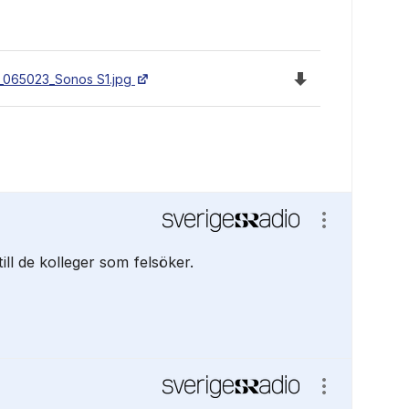
Ladda ned filen 
_065023_Sonos S1.jpg
Visa/dölj ins
till de kolleger som felsöker.
Visa/dölj ins