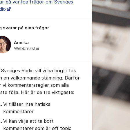
ar på vanliga frågor om Sveriges
dio
g svarar på dina frågor
tällningar för inlägg/kommentar
Annika
Webbmaster
Sveriges Radio vill vi ha högt i tak
h en välkomnande stämning. Därför
r vi kommentarsregler som alla
te följa. Här är de tre viktigaste:
Vi tillåter inte hatiska
kommentarer
tällningar för inlägg/kommentar
Vi kan välja att ta bort
kommentarer som är off topic