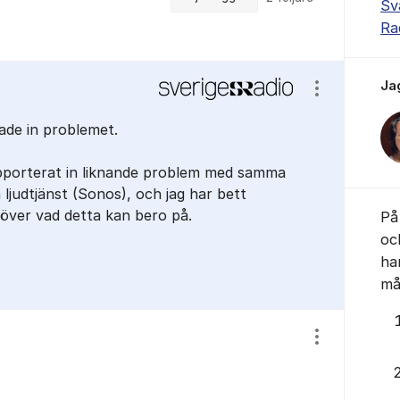
Sv
Ra
Ja
Visa/dölj ins
ade in problemet.
pporterat in liknande problem med samma
n ljudtjänst (Sonos), och jag har bett
 över vad detta kan bero på.
På 
oc
ha
mås
Visa/dölj ins