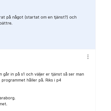
at på något (startat om en tjänst?) och
bättre.
Visa/dölj ins
 går in på s1 och väljer er tjänst så ser man
programmet håller på. Riks i p4
karaborg.
net.