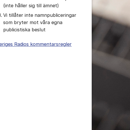
(inte håller sig till ämnet)
Vi tillåter inte namnpubliceringar
som bryter mot våra egna
publicistiska beslut
eriges Radios kommentarsregler
Screenshot_20250916_221818_Sonos S1.jpg
tällningar för inlägg/kommentar