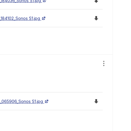
_184036_Sonos S1.jpg
Ladda ned filen 
_184102_Sonos S1.jpg
Visa/dölj ins
Ladda ned filen 
_065906_Sonos S1.jpg