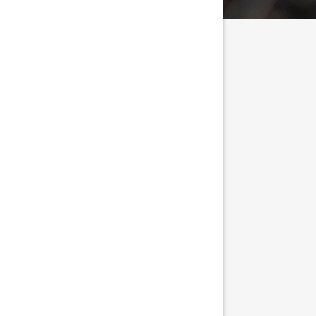
Screenshot_20250917_065023_Sonos S1.jpg
tällningar för inlägg/kommentar
tällningar för inlägg/kommentar