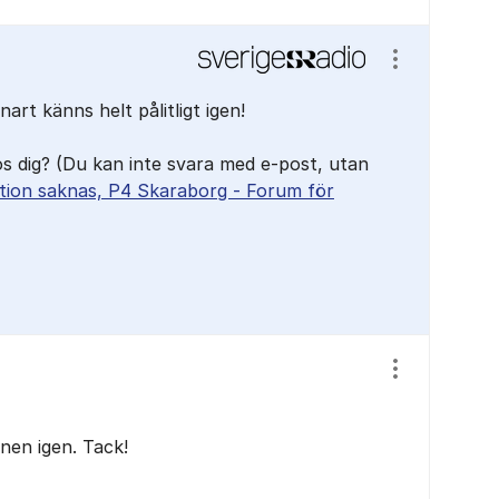
Visa/dölj ins
art känns helt pålitligt igen!
os dig? (Du kan inte svara med e-post, utan
tion saknas, P4 Skaraborg - Forum för
Visa/dölj ins
nen igen. Tack!