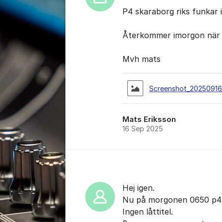
P4 skaraborg riks funkar i 
Återkommer imorgon när 
Mvh mats
Screenshot_20250916
Mats Eriksson
16 Sep 2025
Hej igen.
Nu på morgonen 0650 p4 s
Ingen låttitel.