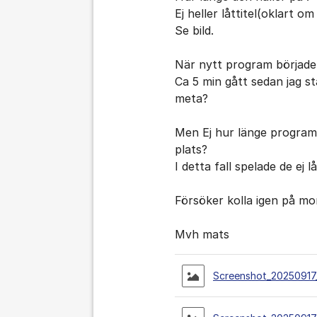
Ej heller låttitel(oklart o
Se bild.
När nytt program börjad
Ca 5 min gått sedan jag st
meta?
Men Ej hur länge programm
plats?
I detta fall spelade de ej l
Försöker kolla igen på mo
Mvh mats
Screenshot_20250917_