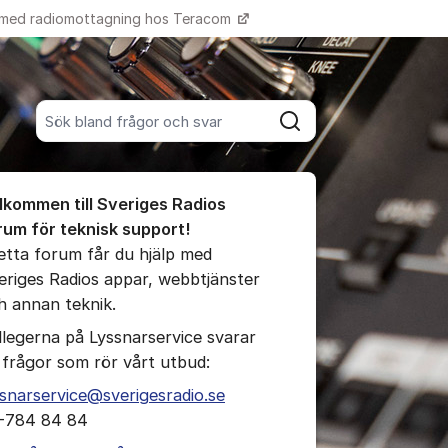
 med radiomottagning hos Teracom
Fler supportlänkar
Sök bland alla inlägg
Sök
umet
lkommen till Sveriges Radios
te kommentaren
rum för teknisk support!
detta forum får du hjälp med
eriges Radios appar, webbtjänster
ällningar för inlägg/kommentar
h annan teknik.
llegerna på Lyssnarservice svarar
 frågor som rör vårt utbud:
ssnarservice@sverigesradio.se
-784 84 84