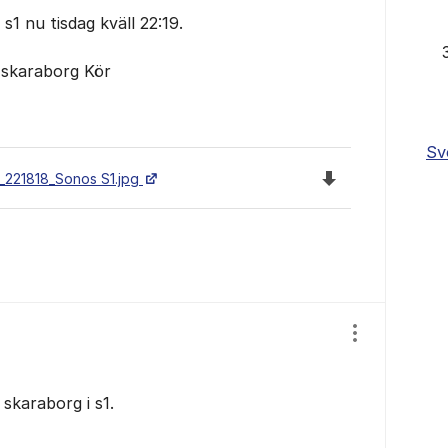
s1 nu tisdag kväll 22:19.
skaraborg Kör
Sv
Ladda ned filen 
_221818_Sonos S1.jpg
Visa/dölj ins
karaborg i s1.