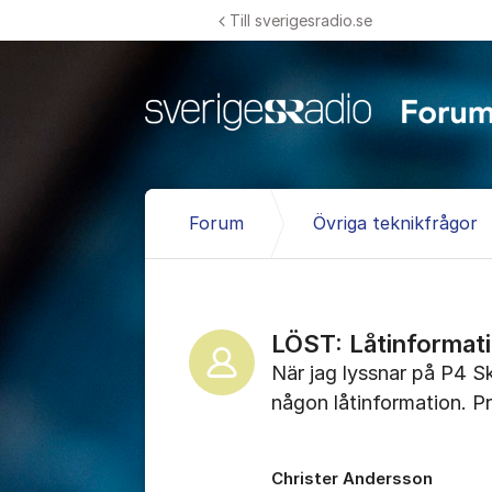
Hoppa till innehåll
Till sverigesradio.se
Forum
Övriga teknikfrågor
LÖST: Låtinformat
När jag lyssnar på P4 Ska
någon låtinformation. P
Christer Andersson