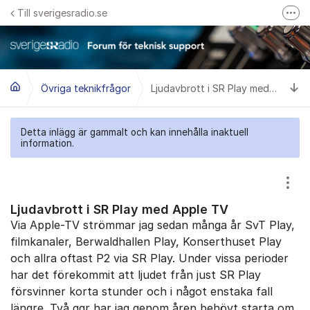
Hoppa till innehåll
Till sverigesradio.se
Fler
Frågor & svar om Sveriges Radio
Felanmäl problem med radiomottagning hos Teracom
Ti
Övriga teknikfrågor
Ljudavbrott i SR Play med Apple TV
Detta inlägg är gammalt och kan innehålla inaktuell
information.
Visa
Ljudavbrott i SR Play med Apple TV
Via Apple-TV strömmar jag sedan många år SvT Play,
filmkanaler, Berwaldhallen Play, Konserthuset Play
och allra oftast P2 via SR Play. Under vissa perioder
har det förekommit att ljudet från just SR Play
försvinner korta stunder och i något enstaka fall
längre. Två ggr har jag genom åren behövt starta om