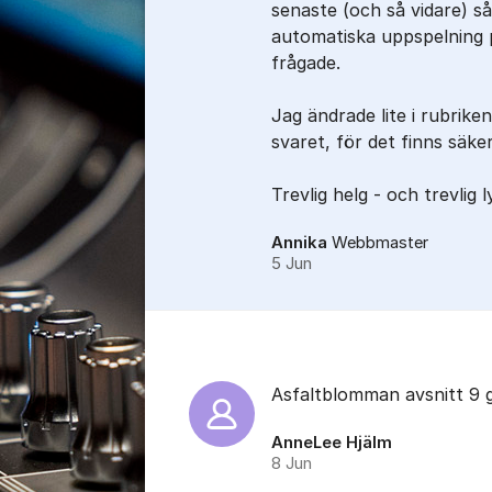
senaste (och så vidare) s
automatiska uppspelning p
frågade.
Jag ändrade lite i rubrike
svaret, för det finns sä
Trevlig helg - och trevlig l
Annika
Webbmaster
5 Jun
Asfaltblomman avsnitt 9 gå
AnneLee Hjälm
8 Jun