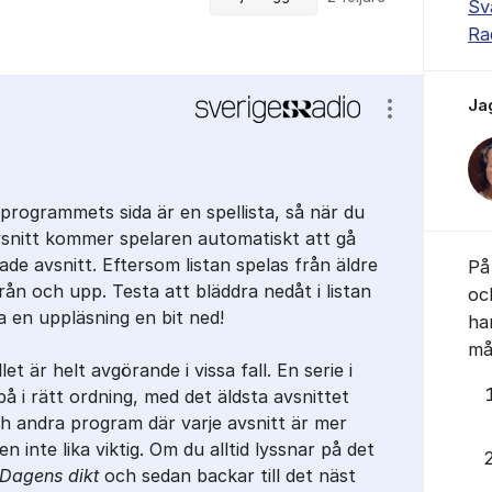
Sv
Ra
Ja
Visa/dölj ins
 programmets sida är en spellista, så när du
avsnitt kommer spelaren automatiskt att gå
ade avsnitt. Eftersom listan spelas från äldre
På 
från och upp. Testa att bläddra nedåt i listan
oc
a en uppläsning en bit ned!
ha
mås
let är helt avgörande i vissa fall. En serie i
a på i rätt ordning, med det äldsta avsnittet
h andra program där varje avsnitt är mer
n inte lika viktig. Om du alltid lyssnar på det
Dagens dikt
och sedan backar till det näst