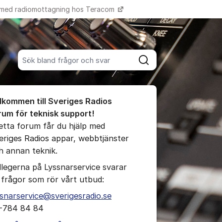
 med radiomottagning hos Teracom
Fler supportlänkar
Sök bland alla inlägg
Sök
umet
lkommen till Sveriges Radios
te kommentaren
rum för teknisk support!
detta forum får du hjälp med
eriges Radios appar, webbtjänster
ällningar för inlägg/kommentar
h annan teknik.
llegerna på Lyssnarservice svarar
 frågor som rör vårt utbud:
ssnarservice@sverigesradio.se
-784 84 84