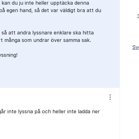
å kan du ju inte heller upptäcka denna
å egen hand, så det var väldigt bra att du
n så att andra lyssnare enklare ska hitta
kert många som undrar över samma sak.
Sv
yssning!
Visa/dölj ins
r inte lyssna på och heller inte ladda ner