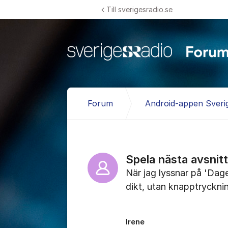
Hoppa till innehåll
Till sverigesradio.se
Forum
Android-appen Sveri
Spela nästa avsni
När jag lyssnar på 'Dagen
dikt, utan knapptrycknin
Irene