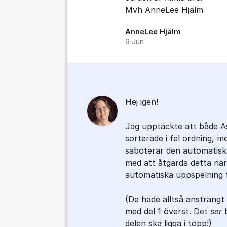
Mvh AnneLee Hjälm
AnneLee Hjälm
9 Jun
Hej igen!
Jag upptäckte att både 
sorterade i fel ordning, me
saboterar den automatisk
med att åtgärda detta nä
automatiska uppspelning 
(De hade alltså ansträngt 
med del 1 överst. Det
ser
b
delen ska ligga i topp!)