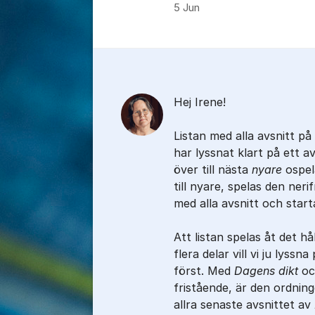
5 Jun
Kommentarer
Hej Irene!
Listan med alla avsnitt på
har lyssnat klart på ett 
över till nästa
nyare
ospel
till nyare, spelas den neri
med alla avsnitt och start
Att listan spelas åt det hål
flera delar vill vi ju lyssn
först. Med
Dagens dikt
oc
fristående, är den ordninge
allra senaste avsnittet av