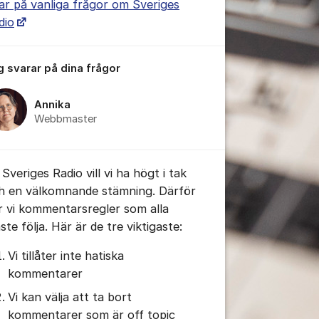
ar på vanliga frågor om Sveriges
dio
g svarar på dina frågor
tällningar för inlägg/kommentar
Annika
Webbmaster
Sveriges Radio vill vi ha högt i tak
h en välkomnande stämning. Därför
r vi kommentarsregler som alla
te följa. Här är de tre viktigaste:
Vi tillåter inte hatiska
kommentarer
Vi kan välja att ta bort
kommentarer som är off topic