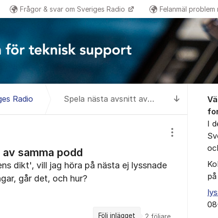
Frågor & svar om Sveriges Radio
Felanmäl problem
Om for
ges Radio
Spela nästa avsnitt av samma podd
Vä
Till senas
fo
I 
Sv
Visa/dölj inst
oc
tt av samma podd
Ko
s dikt', vill jag höra på nästa ej lyssnade
på
gar, går det, och hur?
ly
08
Följ inlägget
2
följare