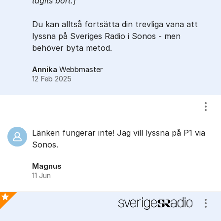
tagits bort.]
Du kan alltså fortsätta din trevliga vana att
lyssna på Sveriges Radio i Sonos - men
behöver byta metod.
Annika
Webbmaster
12 Feb 2025
Visa
Länken fungerar inte! Jag vill lyssna på P1 via
Sonos.
Magnus
11 Jun
Visa
Bästa svaret