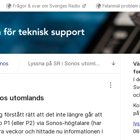
Frågor & svar om Sveriges Radio
Felanmäl problem
Om for
onos
Lyssna på SR i Sonos utomlands
Vä
Till senas
fo
I 
Sv
Visa/dölj inst
oc
nos utomlands
Ko
på
g förstått rätt att det inte längre går att
 P1 (eller P2) via Sonos-högtalare (har
ly
a veckor och hittade nu informationen i
08