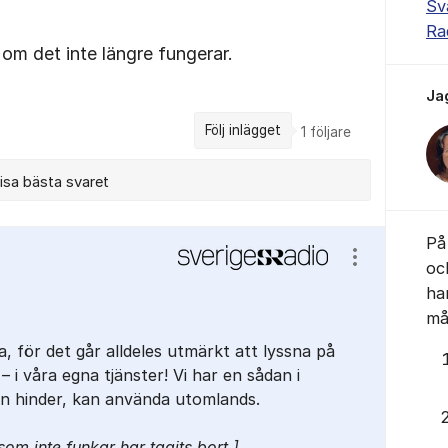
Sv
Ra
 om det inte längre fungerar.
Ja
Följ inlägget
1
följare
isa bästa svaret
På 
Visa/dölj ins
oc
ha
mås
a, för det går alldeles utmärkt att lyssna på
 i våra egna tjänster! Vi har en sådan i
n hinder, kan använda utomlands.
m inte funkar har tagits bort.]