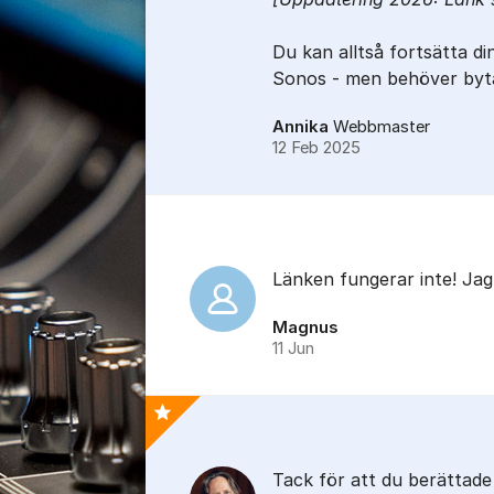
Du kan alltså fortsätta di
Sonos - men behöver byt
Annika
Webbmaster
12 Feb 2025
Länken fungerar inte! Jag 
Magnus
11 Jun
Bästa svaret
Tack för att du berättade