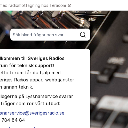
 med radiomottagning hos Teracom
Fler supportlänkar
Sök bland alla inlägg
Sök
umet
lkommen till Sveriges Radios
te kommentaren
rum för teknisk support!
detta forum får du hjälp med
eriges Radios appar, webbtjänster
ällningar för inlägg/kommentar
h annan teknik.
llegerna på Lyssnarservice svarar
 frågor som rör vårt utbud:
ssnarservice@sverigesradio.se
-784 84 84