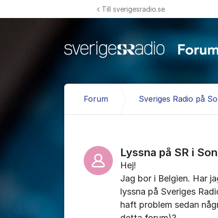
Hoppa till innehåll
Till sverigesradio.se
Forum
Sveriges Radio på S
Lyssna på SR i So
Hej!
Jag bor i Belgien. Har ja
lyssna på Sveriges Radio
haft problem sedan någr
detta forum)?