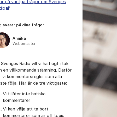
ar på vanliga frågor om Sveriges
dio
g svarar på dina frågor
Annika
Webbmaster
Sveriges Radio vill vi ha högt i tak
tällningar för inlägg/kommentar
h en välkomnande stämning. Därför
r vi kommentarsregler som alla
te följa. Här är de tre viktigaste:
Vi tillåter inte hatiska
kommentarer
Vi kan välja att ta bort
kommentarer som är off topic