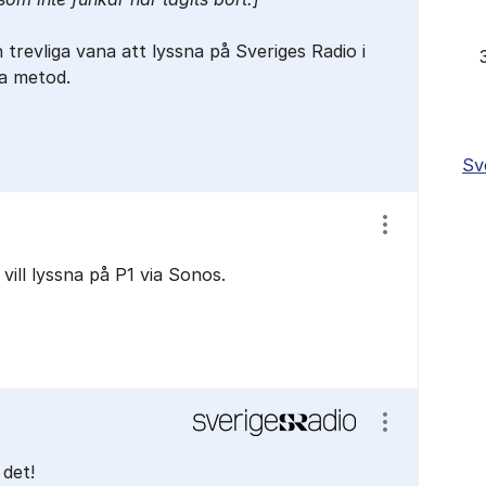
n trevliga vana att lyssna på Sveriges Radio i
a metod.
Sv
Visa/dölj ins
vill lyssna på P1 via Sonos.
Visa/dölj ins
 det!