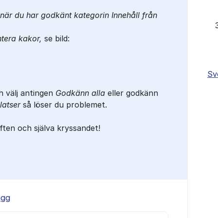
t när du har godkänt kategorin
Innehåll från
tera kakor,
se bild:
Sv
h välj antingen
Godkänn alla
eller godkänn
latser
så löser du problemet.
iften och själva kryssandet!
ägg