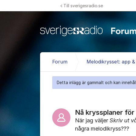
Hoppa till innehåll
Till sverigesradio.se
Forum
Melodikrysset: app 
Detta inlägg är gammalt och kan innehåll
Nå kryssplaner för 
När jag väljer
Skriv ut v
några melodikryss???