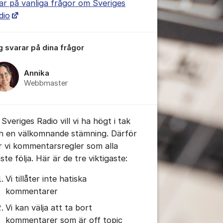
ar på vanliga frågor om Sveriges
dio
g svarar på dina frågor
tällningar för inlägg/kommentar
Annika
Webbmaster
Sveriges Radio vill vi ha högt i tak
h en välkomnande stämning. Därför
r vi kommentarsregler som alla
te följa. Här är de tre viktigaste:
Vi tillåter inte hatiska
kommentarer
Vi kan välja att ta bort
kommentarer som är off topic