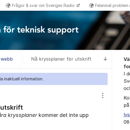
Frågor & svar om Sveriges Radio
Felanmäl problem
Om for
& webb
Nå kryssplaner för utskrift
Vä
Till senas
fo
I 
a inaktuell information.
Sv
oc
Ko
Visa/dölj inst
på
utskrift
ly
åra kryssplaner
kommer det inte upp
08