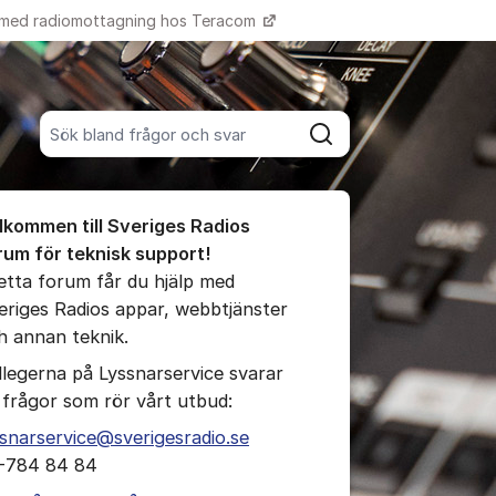
 med radiomottagning hos Teracom
Fler supportlänkar
Sök bland alla inlägg
Sök
umet
lkommen till Sveriges Radios
te kommentaren
rum för teknisk support!
detta forum får du hjälp med
eriges Radios appar, webbtjänster
h annan teknik.
llegerna på Lyssnarservice svarar
ällningar för inlägg/kommentar
 frågor som rör vårt utbud:
ssnarservice@sverigesradio.se
-784 84 84