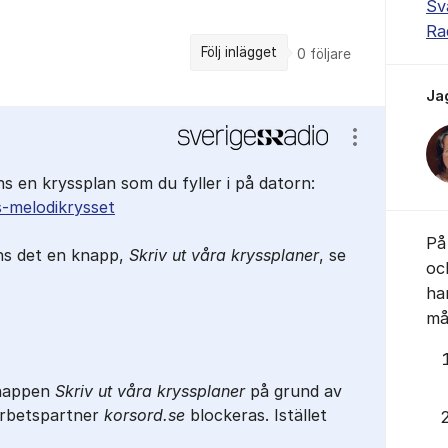
Sv
Ra
Följ inlägget
0
följare
Ja
Visa/dölj ins
nns en kryssplan som du fyller i på datorn:
os-melodikrysset
På 
ns det en knapp,
Skriv ut våra kryssplaner
, se
oc
ha
mås
knappen
Skriv ut våra kryssplaner
på grund av
arbetspartner
korsord.se
blockeras. Istället