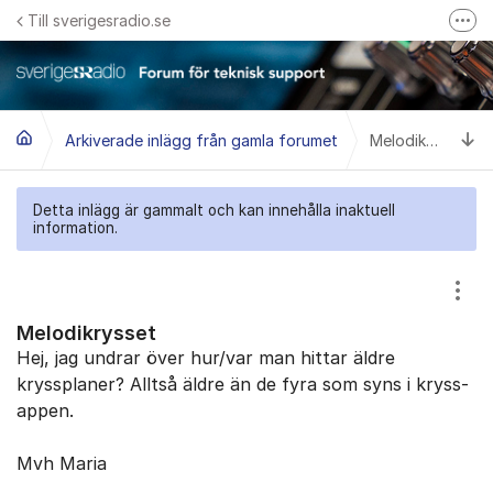
Hoppa till innehåll
Till sverigesradio.se
Fler
Frågor & svar om Sveriges Radio
Felanmäl problem med radiomottagning hos Teracom
Ti
Arkiverade inlägg från gamla forumet
Melodikrysset
Detta inlägg är gammalt och kan innehålla inaktuell
information.
Visa
Melodikrysset
Hej, jag undrar över hur/var man hittar äldre
kryssplaner? Alltså äldre än de fyra som syns i kryss-
appen.
Mvh Maria