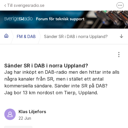
Hoppa till innehåll
Till sverigesradio.se
Fler
Frågor & svar om Sveriges Radio
Felanmäl problem med radiomottagning hos Teracom
Ti
FM & DAB
Sänder SR i DAB i norra Uppland?
Visa
Sänder SR i DAB i norra Uppland?
Jag har inköpt en DAB-radio men den hittar inte alls
några kanaler från SR, men i stället ett antal
kommersiella sändare. Sänder inte SR på DAB?
Jag bor 13 km nordost om Tierp, Uppland.
Klas Liljefors
22 Jun