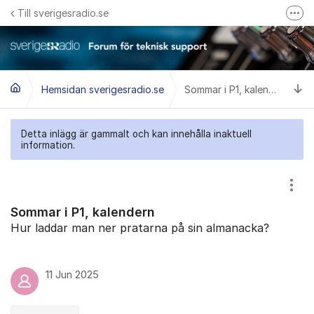
Hoppa till innehåll
Till sverigesradio.se
Fler
Frågor & svar om Sveriges Radio
Felanmäl problem med radiomottagning hos Teracom
Ti
Hemsidan sverigesradio.se
Sommar i P1, kalendern
Detta inlägg är gammalt och kan innehålla inaktuell
information.
Visa
Sommar i P1, kalendern
Hur laddar man ner pratarna på sin almanacka?
11 Jun 2025