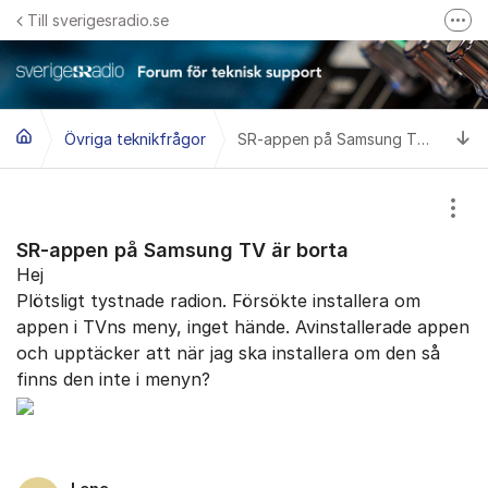
Hoppa till innehåll
Till sverigesradio.se
Fler
Frågor & svar om Sveriges Radio
Felanmäl problem med radiomottagning hos Teracom
Ti
Övriga teknikfrågor
SR-appen på Samsung TV är borta
Visa
SR-appen på Samsung TV är borta
Hej
Plötsligt tystnade radion. Försökte installera om
appen i TVns meny, inget hände. Avinstallerade appen
och upptäcker att när jag ska installera om den så
finns den inte i menyn?