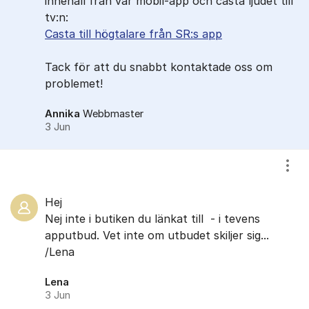
innehåll från vår mobil-app och casta ljudet till
tv:n:
Casta till högtalare från SR:s app
Tack för att du snabbt kontaktade oss om
problemet!
Annika
Webbmaster
3 Jun
Visa
Hej
Nej inte i butiken du länkat till ​ - i tevens
apputbud. Vet inte om utbudet skiljer sig...
/Lena
Lena
3 Jun