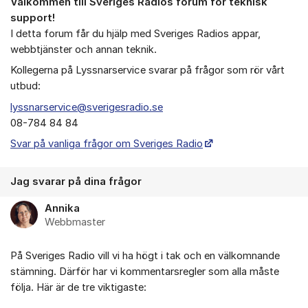
Välkommen till Sveriges Radios forum för teknisk
Om forumet
support!
I detta forum får du hjälp med Sveriges Radios appar,
webbtjänster och annan teknik.
Kollegerna på Lyssnarservice svarar på frågor som rör vårt
utbud:
lyssnarservice@sverigesradio.se
08-784 84 84
Svar på vanliga frågor om Sveriges Radio
Jag svarar på dina frågor
Annika
Webbmaster
På Sveriges Radio vill vi ha högt i tak och en välkomnande
stämning. Därför har vi kommentarsregler som alla måste
följa. Här är de tre viktigaste: