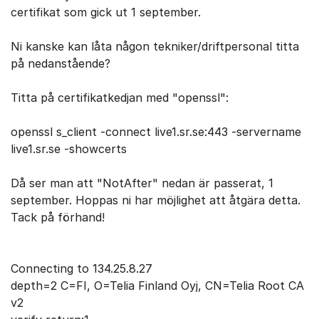
certifikat som gick ut 1 september.
Ni kanske kan låta någon tekniker/driftpersonal titta
på nedanstående?
Titta på certifikatkedjan med "openssl":
openssl s_client -connect live1.sr.se:443 -servername
live1.sr.se -showcerts
Då ser man att "NotAfter" nedan är passerat, 1
september. Hoppas ni har möjlighet att åtgära detta.
Tack på förhand!
Connecting to 134.25.8.27
depth=2 C=FI, O=Telia Finland Oyj, CN=Telia Root CA
v2