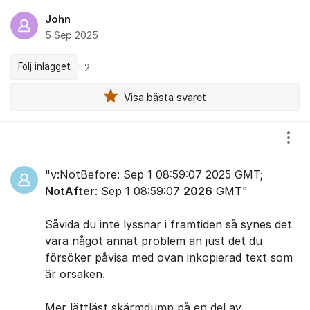
John
5 Sep 2025
Följ inlägget
2
Visa bästa svaret
Kommentarer
Visa
"v:NotBefore: Sep 1 08:59:07 2025 GMT;
NotAfter
: Sep 1 08:59:07
2026
GMT"
Såvida du inte lyssnar i framtiden så synes det
vara något annat problem än just det du
försöker påvisa med ovan inkopierad text som
är orsaken.
Mer lättläst skärmdump på en del av