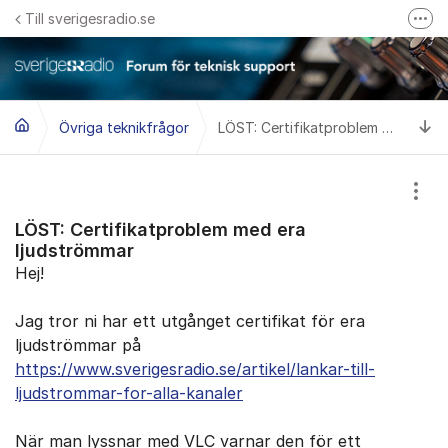
Hoppa till innehåll
Till sverigesradio.se
Fler
Frågor & svar om Sveriges Radio
Felanmäl problem med radiomottagning hos Teracom
Ti
Övriga teknikfrågor
LÖST: Certifikatproblem med era ljudströmmar
Visa
LÖST: Certifikatproblem med era
ljudströmmar
Hej!
Jag tror ni har ett utgånget certifikat för era
ljudströmmar på
https://www.sverigesradio.se/artikel/lankar-till-
ljudstrommar-for-alla-kanaler
När man lyssnar med VLC varnar den för ett