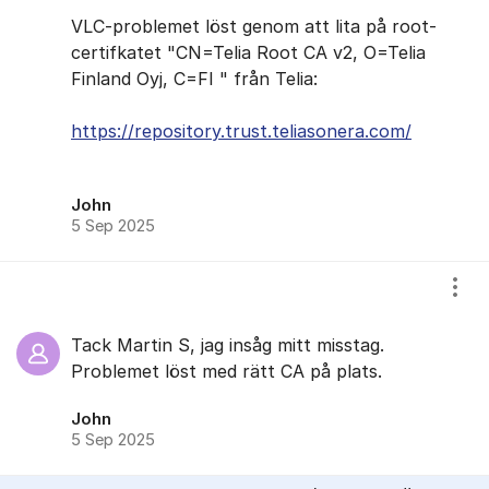
VLC-problemet löst genom att lita på root-
certifkatet "CN=Telia Root CA v2, O=Telia
Finland Oyj, C=FI " från Telia:
https://repository.trust.teliasonera.com/
John
5 Sep 2025
Visa
Tack Martin S, jag insåg mitt misstag.
Problemet löst med rätt CA på plats.
John
5 Sep 2025