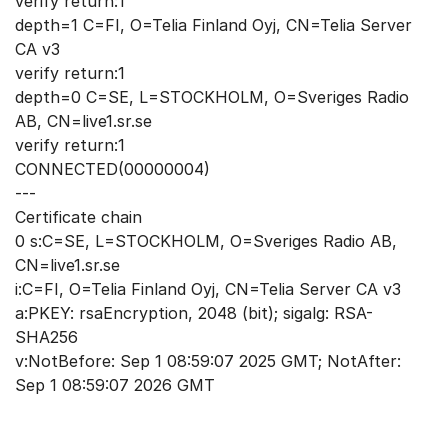
verify return:1
depth=1 C=FI, O=Telia Finland Oyj, CN=Telia Server
CA v3
verify return:1
depth=0 C=SE, L=STOCKHOLM, O=Sveriges Radio
AB, CN=live1.sr.se
verify return:1
CONNECTED(00000004)
---
Certificate chain
0 s:C=SE, L=STOCKHOLM, O=Sveriges Radio AB,
CN=live1.sr.se
i:C=FI, O=Telia Finland Oyj, CN=Telia Server CA v3
a:PKEY: rsaEncryption, 2048 (bit); sigalg: RSA-
SHA256
v:NotBefore: Sep 1 08:59:07 2025 GMT; NotAfter:
Sep 1 08:59:07 2026 GMT