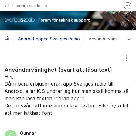
Hoppa till innehåll
Till sverigesradio.se
Fler
Frågor & svar om Sveriges Radio
Felanmäl problem med radiomottagning hos Teracom
Ti
Android-appen Sveriges Radio
Användarvänlighet (svårt att läsa text)
Visa
Användarvänlighet (svårt att läsa text)
Hej,
​Då ni bara erbjuder eran app Sveriges radio till
Android, eller iOS undrar jag hur man skall komma så
man kan läsa texten i "eran app"?
Det är svårt att inte kunna läsa texten. Eller byta till
ett mer lättläst font!
Gunnar