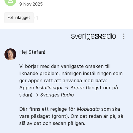
9 Nov 2025
Följ inlägget
1
Kommentarer
Visa
Hej Stefan!
Vi börjar med den vanligaste orsaken till
liknande problem, nämligen inställningen som
ger appen rätt att använda mobildata:
Appen
Inställningar
->
Appar
(längst ner på
sidan) ->
Sveriges Radio
Där finns ett reglage för
Mobildata
som ska
vara påslaget (grönt). Om det redan är på, så
slå av det och sedan på igen.