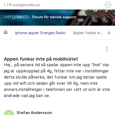
Hoppa till innehåll
Till sverigesradio.se
Fler
Frågor & svar om Sveriges Radio
Felanmäl problem med radiomottagning hos Teracom
Ti
Iphone-appen Sveriges Radio
Appen funkar inte på mobilnätet
Visa
Appen funkar inte på mobilnätet
Hej , på senare tid så spelar appen inte upp ”live” när
jag är uppkopplad på 4g, hittar inte var i inställningar
detta skulle påverka, det funkar om jag börjar spela
upp vid wifi och sedan går över till 4g, men inte
annars.inställningar i telefonen ser rätt ut och är inte
ändrade vad jag kan se.
Stefan Andersson