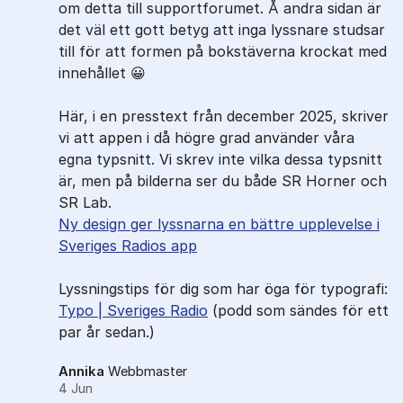
om detta till supportforumet. Å andra sidan är
det väl ett gott betyg att inga lyssnare studsar
till för att formen på bokstäverna krockat med
innehållet 😀
Här, i en presstext från december 2025, skriver
vi att appen i då högre grad använder våra
egna typsnitt. Vi skrev inte vilka dessa typsnitt
är, men på bilderna ser du både SR Horner och
SR Lab.
Ny design ger lyssnarna en bättre upplevelse i
Sveriges Radios app
Lyssningstips för dig som har öga för typografi:
Typo | Sveriges Radio
(podd som sändes för ett
par år sedan.)
Annika
Webbmaster
4 Jun