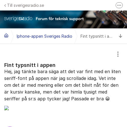
Hoppa till innehåll
Till sverigesradio.se
Fler
Frågor & svar om Sveriges Radio
Felanmäl problem med radiomottagning hos Teracom
Ti
Iphone-appen Sveriges Radio
Fint typsnitt i appen
Visa
Fint typsnitt i appen
Hej, jag tänkte bara säga att det var fint med en liten
seriff-font på appen när jag scrollade idag. Vet inte
om det är med mening eller om det blivit nåt för den
är kursiv kanske, men det var himla tjusigt med
seriffer på sr:s app tycker jag! Passade er bra 😀