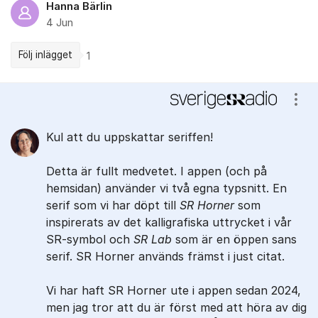
Hanna Bärlin
4 Jun
Följ inlägget
1
Kommentarer
Visa
Kul att du uppskattar seriffen!
Detta är fullt medvetet. I appen (och på
hemsidan) använder vi två egna typsnitt. En
serif som vi har döpt till
SR Horner
som
inspirerats av det kalligrafiska uttrycket i vår
SR-symbol och
SR Lab
som är en öppen sans
serif. SR Horner används främst i just citat.
Vi har haft SR Horner ute i appen sedan 2024,
men jag tror att du är först med att höra av dig