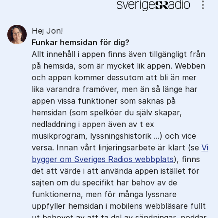
Kommentarer
Visa
Hej Jon!
Funkar hemsidan för dig?
Allt innehåll i appen finns även tillgängligt från
på hemsida, som är mycket lik appen. Webben
och appen kommer dessutom att bli än mer
lika varandra framöver, men än så länge har
appen vissa funktioner som saknas på
hemsidan (som spelköer du själv skapar,
nedladdning i appen även av t ex
musikprogram, lyssningshistorik ...) och vice
versa. Innan vårt linjeringsarbete är klart (se
Vi
bygger om Sveriges Radios webbplats
), finns
det att värde i att använda appen istället för
sajten om du specifikt har behov av de
funktionerna, men för många lyssnare
uppfyller hemsidan i mobilens webbläsare fullt
ut behovet av att ta del av sändningar, poddar