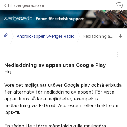
Hoppa till innehåll
Till sverigesradio.se
Fler
Frågor & svar om Sveriges Radio
Felanmäl problem med radiomottagning hos Teracom
Ti
Android-appen Sveriges Radio
Nedladdning av appen utan Google Play
Visa
Nedladdning av appen utan Google Play
Hej!
Vore det möjligt att utöver Google play också erbjuda
fler alternativ för nedladdning av appen? För vissa
appar finns sådana möjligheter, exempelvis
nedladdning via F-Droid, Accrescent ​eller direkt som ​
.apk-fil.
En sådan lite större mångfald skulle möjliggöra