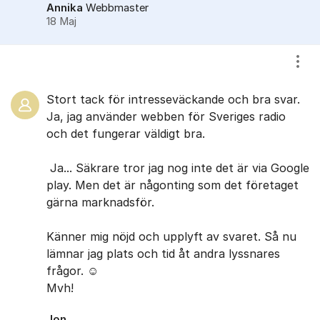
Annika
Webbmaster
18 Maj
Visa
Stort tack för ​intresseväckande och ​bra svar.
Ja, jag använder webben för Sveriges radio
och det fungerar väldigt bra.
​Ja... ​Säkrare tror jag nog inte det är via Google
play. Men det är någonting som det företaget
gärna marknadsför. ​
​Känner mig nöjd och upplyft av svaret. Så nu ​
lämnar jag plats och tid åt andra lyssnares
frågor. ☺️
Mvh!
Jon