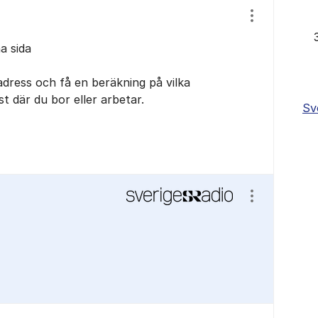
Visa/dölj ins
a sida
adress och få en beräkning på vilka
t där du bor eller arbetar.
Sv
Visa/dölj ins