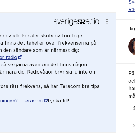
Sv
Ra
Visa/dölj ins
Ja
n av alla kanaler sköts av företaget
 finns det tabeller över frekvenserna på
 och den sändare som är närmast dig:
er radio
 så se gärna även om det finns någon
r nära dig. Radiovågor bryr sig ju inte om
På 
oc
rots rätt frekvens, så har Teracom bra tips
ha
mås
ningen? | Teracom
Lycka till!