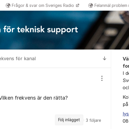
Frågor & svar om Sveriges Radio
Felanmäl problem
Om for
ekvens för kanal
Vä
Till senas
fo
I 
Sv
Visa/dölj inst
oc
Ko
 Vilken frekvens är den rätta?
på
ly
Följ inlägget
3
följare
08