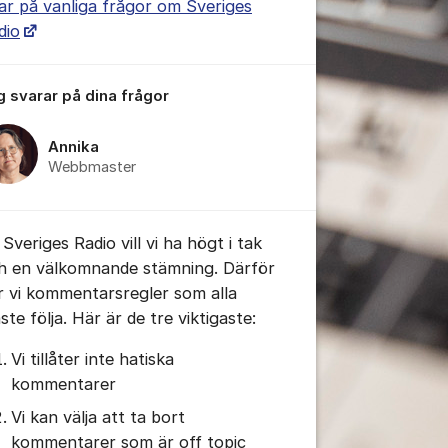
ar på vanliga frågor om Sveriges
dio
tällningar för inlägg/kommentar
g svarar på dina frågor
Annika
Webbmaster
Sveriges Radio vill vi ha högt i tak
h en välkomnande stämning. Därför
r vi kommentarsregler som alla
te följa. Här är de tre viktigaste:
Vi tillåter inte hatiska
kommentarer
Vi kan välja att ta bort
kommentarer som är off topic