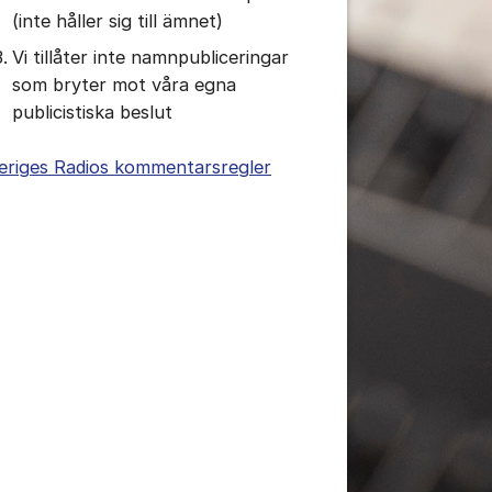
(inte håller sig till ämnet)
tällningar för inlägg/kommentar
Vi tillåter inte namnpubliceringar
som bryter mot våra egna
publicistiska beslut
eriges Radios kommentarsregler
tällningar för inlägg/kommentar