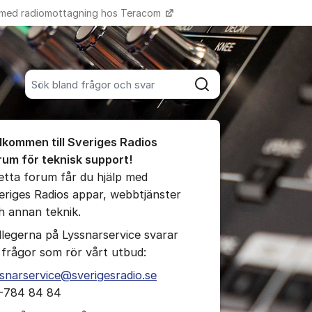
 med radiomottagning hos Teracom
Fler supportlänkar
Sök bland alla inlägg
Sök
umet
lkommen till Sveriges Radios
te kommentaren
rum för teknisk support!
detta forum får du hjälp med
eriges Radios appar, webbtjänster
ällningar för inlägg/kommentar
h annan teknik.
llegerna på Lyssnarservice svarar
 frågor som rör vårt utbud:
ssnarservice@sverigesradio.se
-784 84 84