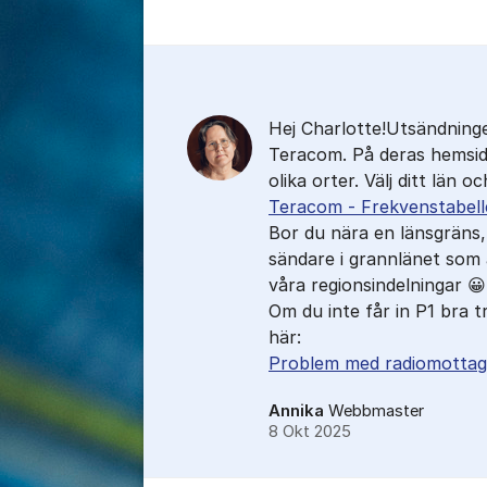
Kommentarer
Hej Charlotte!Utsändninge
Teracom. På deras hemsida
olika orter. Välj ditt län
Teracom - Frekvenstabell
Bor du nära en länsgräns,
sändare i grannlänet som ä
våra regionsindelningar 😀
Om du inte får in P1 bra t
här:
Problem med radiomottag
Annika
Webbmaster
8 Okt 2025