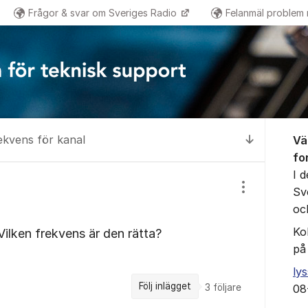
Frågor & svar om Sveriges Radio
Felanmäl problem
Om for
ekvens för kanal
Vä
Till senas
fo
I 
Sv
Visa/dölj inst
oc
Ko
 Vilken frekvens är den rätta?
på
ly
Följ inlägget
3
följare
08