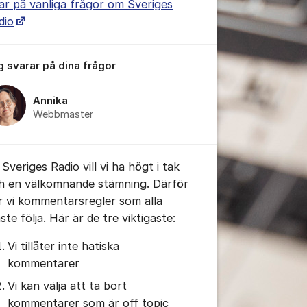
ar på vanliga frågor om Sveriges
dio
tällningar för inlägg/kommentar
g svarar på dina frågor
Annika
Webbmaster
Sveriges Radio vill vi ha högt i tak
h en välkomnande stämning. Därför
r vi kommentarsregler som alla
te följa. Här är de tre viktigaste:
Vi tillåter inte hatiska
kommentarer
Vi kan välja att ta bort
kommentarer som är off topic