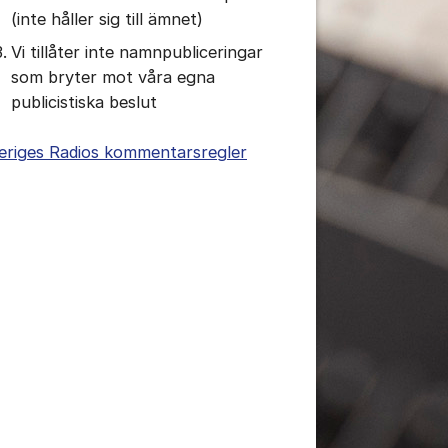
(inte håller sig till ämnet)
tällningar för inlägg/kommentar
Vi tillåter inte namnpubliceringar
som bryter mot våra egna
publicistiska beslut
eriges Radios kommentarsregler
tällningar för inlägg/kommentar