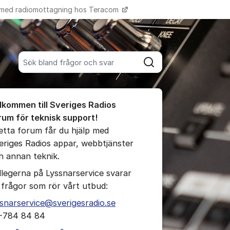
 med radiomottagning hos Teracom
Fler supportlänkar
Sök bland alla inlägg
Sök
umet
lkommen till Sveriges Radios
te kommentaren
rum för teknisk support!
detta forum får du hjälp med
eriges Radios appar, webbtjänster
ällningar för inlägg/kommentar
h annan teknik.
llegerna på Lyssnarservice svarar
 frågor som rör vårt utbud:
ssnarservice@sverigesradio.se
-784 84 84