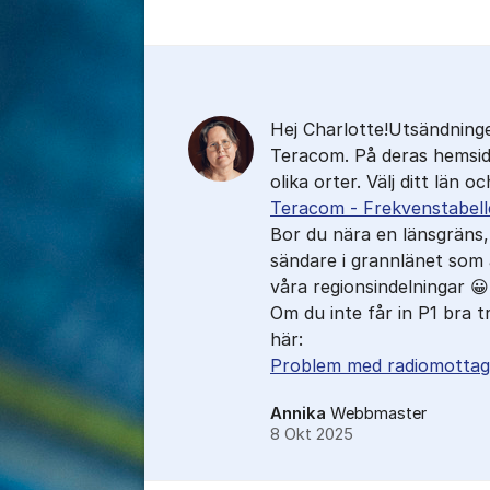
Kommentarer
Hej Charlotte!Utsändninge
Teracom. På deras hemsida
olika orter. Välj ditt län
Teracom - Frekvenstabell
Bor du nära en länsgräns,
sändare i grannlänet som ä
våra regionsindelningar 😀
Om du inte får in P1 bra t
här:
Problem med radiomottag
Annika
Webbmaster
8 Okt 2025