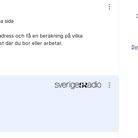
Visa/dölj ins
a sida
adress och få en beräkning på vilka
t där du bor eller arbetar.
Sv
Visa/dölj ins