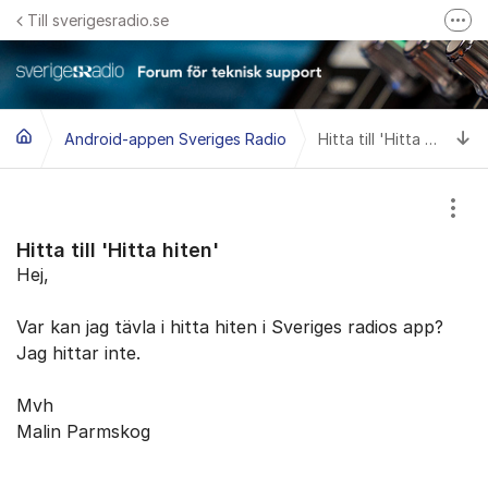
Hoppa till innehåll
Till sverigesradio.se
Fler
Frågor & svar om Sveriges Radio
Felanmäl problem med radiomottagning hos Teracom
Ti
Android-appen Sveriges Radio
Hitta till 'Hitta hiten'
Visa
Hitta till 'Hitta hiten'
Hej,
Var kan jag tävla i hitta hiten i Sveriges radios app?
Jag hittar inte.
Mvh
Malin Parmskog