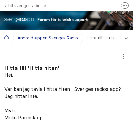
Hoppa till innehåll
Till sverigesradio.se
Fler
Frågor & svar om Sveriges Radio
Felanmäl problem med radiomottagning hos Teracom
Ti
Android-appen Sveriges Radio
Hitta till 'Hitta hiten'
Visa
Hitta till 'Hitta hiten'
Hej,
Var kan jag tävla i hitta hiten i Sveriges radios app?
Jag hittar inte.
Mvh
Malin Parmskog