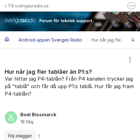
Hoppa till innehåll
Till sverigesradio.se
Fler
Frågor & svar om Sveriges Radio
Felanmäl problem med radiomottagning hos Teracom
Ti
Android-appen Sveriges Radio
Hur når jag fler tablåer än P1:s?
Visa
Hur når jag fler tablåer än P1:s?
Var hittar jag P4-tablån? Från P4 kanalen trycker jag
på "tablå" och får då upp P1:s tablå. Hur får jag fram
P4-tablån?
Boel Bissmarck
18 Maj
Följ inlägget
1