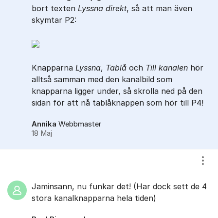
bort texten
Lyssna direkt
, så att man även
skymtar P2:
Knapparna
Lyssna
,
Tablå
och
Till kanalen
hör
alltså samman med den kanalbild som
knapparna ligger under, så skrolla ned på den
sidan för att nå tablåknappen som hör till P4!
Annika
Webbmaster
18 Maj
Visa
Jaminsann, nu funkar det! (Har dock sett de 4
stora kanalknapparna hela tiden)