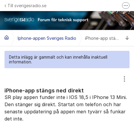
Hoppa till innehåll
Till sverigesradio.se
Fler
Frågor & svar om Sveriges Radio
Felanmäl problem med radiomottagning hos Teracom
Ti
Iphone-appen Sveriges Radio
iPhone-app stängs ned direkt
Detta inlägg är gammalt och kan innehålla inaktuell
information.
Visa
iPhone-app stängs ned direkt
SR play appen funder inte i IOS 18,5 i IPhone 13 Mini.
Den stänger sig direkt. Startat om telefon och har
senaste uppdatering på appen men tyvärr så funkar
det inte.