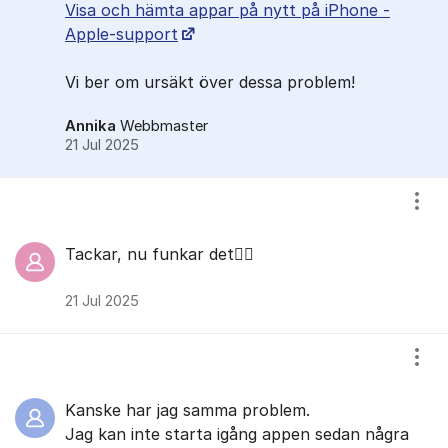
Visa och hämta appar på nytt på iPhone -
Apple-support
Vi ber om ursäkt över dessa problem!
Annika
Webbmaster
21 Jul 2025
Visa
Tackar, nu funkar det👍🏻
21 Jul 2025
Visa
Kanske har jag samma problem.
Jag kan inte starta igång appen sedan några