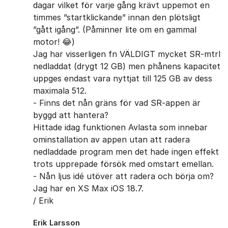
dagar vilket för varje gång krävt uppemot en
timmes ”startklickande” innan den plötsligt
”gått igång”. (Påminner lite om en gammal
motor! 😂)
Jag har visserligen fn VÄLDIGT mycket SR-mtrl
nedladdat (drygt 12 GB) men phånens kapacitet
uppges endast vara nyttjat till 125 GB av dess
maximala 512.
- Finns det nån gräns för vad SR-appen är
byggd att hantera?
Hittade idag funktionen Avlasta som innebar
ominstallation av appen utan att radera
nedladdade program men det hade ingen effekt
trots upprepade försök med omstart emellan.
- Nån ljus idé utöver att radera och börja om?
Jag har en XS Max iOS 18.7.
/ Erik
Erik Larsson