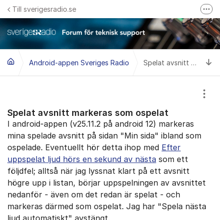
Hoppa till innehåll
Till sverigesradio.se
Fler
Frågor & svar om Sveriges Radio
Felanmäl problem med radiomottagning hos Teracom
Ti
Android-appen Sveriges Radio
Spelat avsnitt markeras som ospelat
Visa
Spelat avsnitt markeras som ospelat
I android-appen (v25.11.2 på android 12) markeras
mina spelade avsnitt på sidan "Min sida" ibland som
ospelade. Eventuellt hör detta ihop med
Efter
uppspelat ljud hörs en sekund av nästa
som ett
följdfel; alltså när jag lyssnat klart på ett avsnitt
högre upp i listan, börjar uppspelningen av avsnittet
nedanför - även om det redan är spelat - och
markeras därmed som ospelat. Jag har "Spela nästa
ljud automatiskt" avstängt.