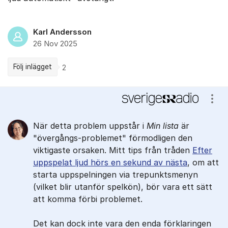
Karl Andersson
26 Nov 2025
Följ inlägget
2
Kommentarer
Visa
När detta problem uppstår i
Min lista
är
"övergångs-problemet" förmodligen den
viktigaste orsaken. Mitt tips från tråden
Efter
uppspelat ljud hörs en sekund av nästa
, om att
starta uppspelningen via trepunktsmenyn
(vilket blir utanför spelkön), bör vara ett sätt
att komma förbi problemet.
Det kan dock inte vara den enda förklaringen