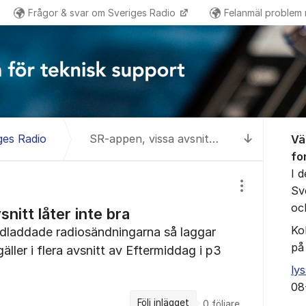
Frågor & svar om Sveriges Radio
Felanmäl problem
Om for
ges Radio
SR-appen, vissa avsnitt låter inte bra
Vä
Till senas
fo
I 
Sv
Visa/dölj inst
oc
nitt låter inte bra
Ko
edladdade radiosändningarna så laggar
på
gäller i flera avsnitt av Eftermiddag i p3
ly
08
Följ inlägget
0
följare