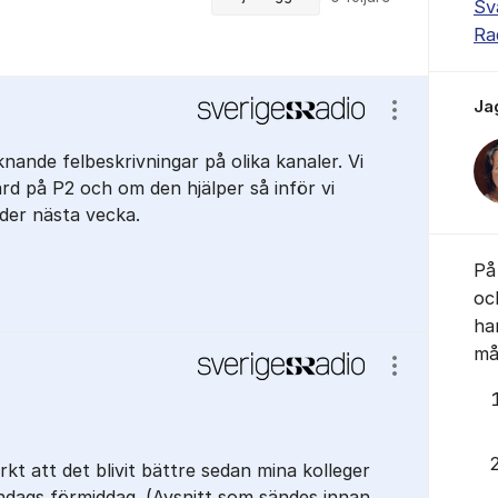
Sv
Ra
Ja
Visa/dölj ins
liknande felbeskrivningar på olika kanaler. Vi
ärd på P2 och om den hjälper så inför vi
der nästa vecka.
På 
oc
ha
mås
Visa/dölj ins
kt att det blivit bättre sedan mina kolleger
ndags förmiddag. (Avsnitt som sändes innan