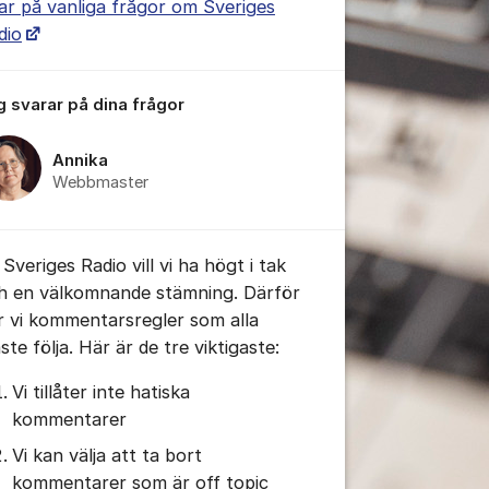
ar på vanliga frågor om Sveriges
dio
g svarar på dina frågor
tällningar för inlägg/kommentar
Annika
Webbmaster
Sveriges Radio vill vi ha högt i tak
h en välkomnande stämning. Därför
r vi kommentarsregler som alla
te följa. Här är de tre viktigaste:
tällningar för inlägg/kommentar
Vi tillåter inte hatiska
kommentarer
Vi kan välja att ta bort
kommentarer som är off topic