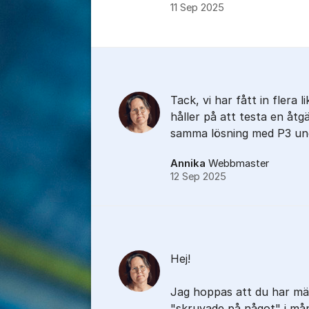
11 Sep 2025
Kommentarer
Tack, vi har fått in flera 
håller på att testa en åtg
samma lösning med P3 un
Annika
Webbmaster
12 Sep 2025
Hej!
Jag hoppas att du har mär
"skruvade på något" i må