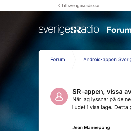
Hoppa till innehåll
Till sverigesradio.se
Forum
Android-appen Sveri
SR-appen, vissa avs
När jag lyssnar på de n
ljudet i visa läge. Detta 
Jean Maneepong