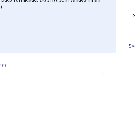
)
Sv
ägg