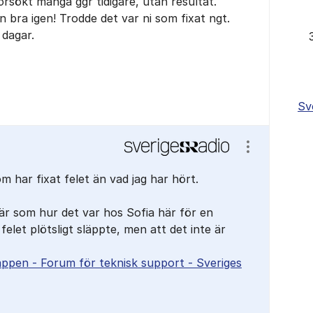
örsökt många ggr tidigare, utan resultat.
 bra igen! Trodde det var ni som fixat ngt.
 dagar.
Sv
Visa/dölj ins
om har fixat felet än vad jag har hört.
är som hur det var hos Sofia här för en
felet plötsligt släppte, men att det inte är
appen - Forum för teknisk support - Sveriges