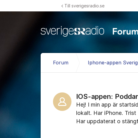
Hoppa till innehåll
Till sverigesradio.se
Forum
Iphone-appen Sverig
IOS-appen: Poddar 
Hej! I min app är starts
lokalt. Har iPhone. Tri
Har uppdaterat o stängt