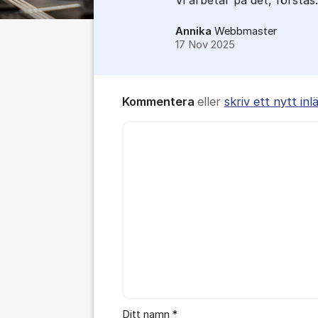
Vi arbetar på ​det, förstås.
Annika
Webbmaster
17 Nov 2025
Kommentera
eller
skriv ett nytt inl
Kommentar *
Ditt namn *