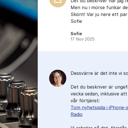
Det du beskriver har jag f
Men nu i morse funkar den
Skönt! Var ju nere ett par
Sofie
Sofie
17 Nov 2025
Dessvärre är det inte vi s
Det du beskriver är ungef
vecka sedan, inklusive att 
vår förtjänst:
Tom nyhetssida i iPhone-
Radio