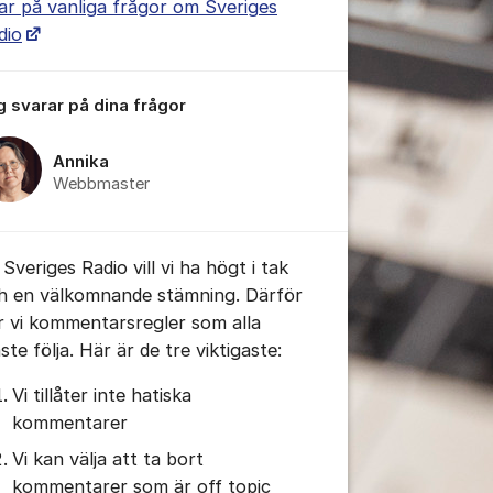
ar på vanliga frågor om Sveriges
dio
g svarar på dina frågor
tällningar för inlägg/kommentar
Annika
Webbmaster
Sveriges Radio vill vi ha högt i tak
h en välkomnande stämning. Därför
r vi kommentarsregler som alla
te följa. Här är de tre viktigaste:
Vi tillåter inte hatiska
kommentarer
tällningar för inlägg/kommentar
Vi kan välja att ta bort
kommentarer som är off topic