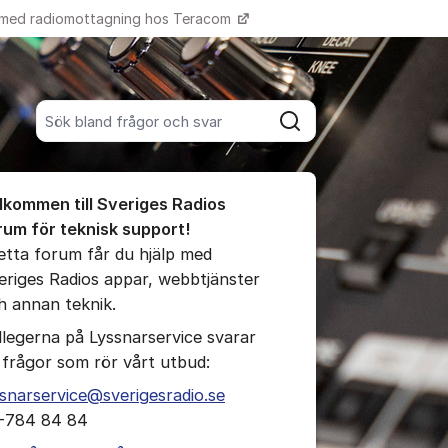
 med radiomottagning hos Teracom
Fler supportlänkar
Sök bland alla inlägg
Sök
umet
lkommen till Sveriges Radios
te kommentaren
rum för teknisk support!
detta forum får du hjälp med
eriges Radios appar, webbtjänster
ällningar för inlägg/kommentar
h annan teknik.
llegerna på Lyssnarservice svarar
 frågor som rör vårt utbud:
ssnarservice@sverigesradio.se
-784 84 84