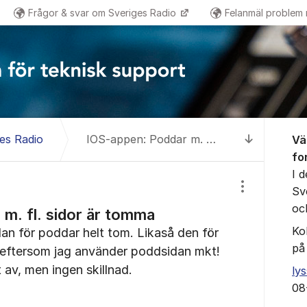
Frågor & svar om Sveriges Radio
Felanmäl problem
Om for
es Radio
IOS-appen: Poddar m. fl. sidor är tomma
Vä
Till senas
fo
I 
Sv
Visa/dölj inst
oc
m. fl. sidor är tomma
Ko
idan för poddar helt tom. Likaså den för
på
st eftersom jag använder poddsidan mkt!
 av, men ingen skillnad.
ly
08