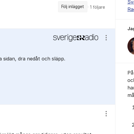
Sv
Följ inlägget
1
följare
Ra
Ja
Visa/dölj ins
 sidan, dra nedåt och släpp.
På 
oc
ha
mås
Visa/dölj ins