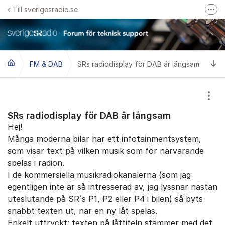
Hoppa till innehåll
Till sverigesradio.se
Fler
Frågor & svar om Sveriges Radio
Felanmäl problem med radiomottagning hos Teracom
Ti
FM & DAB
SRs radiodisplay för DAB är långsam
Visa
SRs radiodisplay för DAB är långsam
Hej!
Många moderna bilar har ett infotainmentsystem,
som visar text på vilken musik som för närvarande
spelas i radion.
I de kommersiella musikradiokanalerna (som jag
egentligen inte är så intresserad av, jag lyssnar nästan
uteslutande på SR´s P1, P2 eller P4 i bilen) så byts
snabbt texten ut, när en ny låt spelas.
Enkelt uttryckt: texten på låttiteln stämmer med det