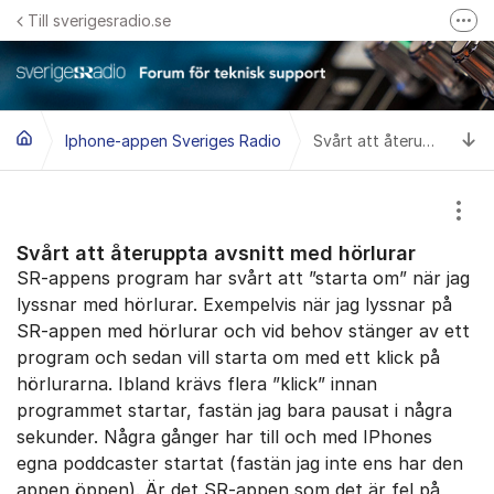
Hoppa till innehåll
Till sverigesradio.se
Fler
Frågor & svar om Sveriges Radio
Felanmäl problem med radiomottagning hos Teracom
Ti
Iphone-appen Sveriges Radio
Svårt att återuppta avsnitt med hörlurar
Visa
Svårt att återuppta avsnitt med hörlurar
SR-appens program har svårt att ”starta om” när jag
lyssnar med hörlurar. Exempelvis när jag lyssnar på
SR-appen med hörlurar och vid behov stänger av ett
program och sedan vill starta om med ett klick på
hörlurarna. Ibland krävs flera ”klick” innan
programmet startar, fastän jag bara pausat i några
sekunder. Några gånger har till och med IPhones
egna poddcaster startat (fastän jag inte ens har den
appen öppen). Är det SR-appen som det är fel på