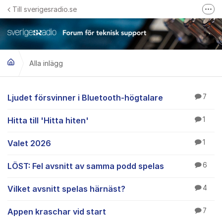
Hoppa till innehåll
Till sverigesradio.se
Fler
Frågor & svar om Sveriges Radio
Felanmäl problem med radiomottagning hos Teracom
Alla inlägg
Alla inlägg
Ljudet försvinner i Bluetooth-högtalare
7
Hitta till 'Hitta hiten'
1
Valet 2026
1
LÖST: Fel avsnitt av samma podd spelas
6
Vilket avsnitt spelas härnäst?
4
Appen kraschar vid start
7