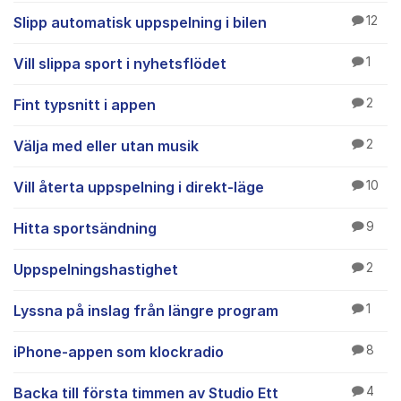
Slipp automatisk uppspelning i bilen
12
Vill slippa sport i nyhetsflödet
1
Fint typsnitt i appen
2
Välja med eller utan musik
2
Vill återta uppspelning i direkt-läge
10
Hitta sportsändning
9
Uppspelningshastighet
2
Lyssna på inslag från längre program
1
iPhone-appen som klockradio
8
Backa till första timmen av Studio Ett
4