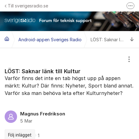
Hoppa till innehåll
Till sverigesradio.se
Fler
Frågor & svar om Sveriges Radio
Felanmäl problem med radiomottagning hos Teracom
Ti
Android-appen Sveriges Radio
LÖST: Saknar länk till Kultur
Visa
LÖST: Saknar länk till Kultur
Varför finns det inte en tab högst upp på appen
märkt: Kultur? Där finns: Nyheter, Sport bland annat.
Varför ska man behöva leta efter Kulturnyheter?
Magnus Fredrikson
5 Mar
Följ inlägget
1