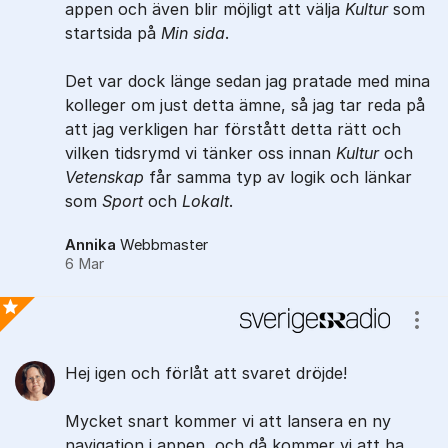
appen och även blir möjligt att välja
Kultur
som
startsida på
Min sida
.
Det var dock länge sedan jag pratade med mina
kolleger om just detta ämne, så jag tar reda på
att jag verkligen har förstått detta rätt och
vilken tidsrymd vi tänker oss innan
Kultur
och
Vetenskap
får samma typ av logik och länkar
som
Sport
och
Lokalt
.
Annika
Webbmaster
6 Mar
Visa
Bästa svaret
Hej igen och förlåt att svaret dröjde!
Mycket snart kommer vi att lansera en ny
navigation i appen, och då kommer vi att ha