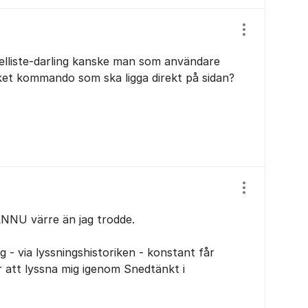
Visa/dölj ins
belliste-darling kanske man som användare
ket kommando som ska ligga direkt på sidan?
Visa/dölj ins
NNU värre än jag trodde.
g - via lyssningshistoriken - konstant får
 att lyssna mig igenom Snedtänkt i