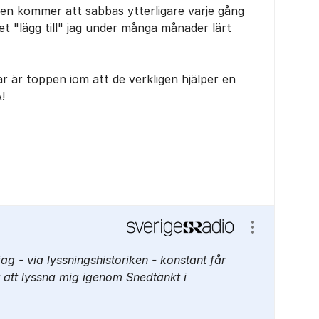
n kommer att sabbas ytterligare varje gång
det "lägg till" jag under många månader lärt
 är toppen iom att de verkligen hjälper en
!
Visa/dölj ins
ag - via lyssningshistoriken - konstant får
att lyssna mig igenom Snedtänkt i