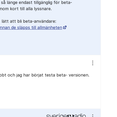
 så länge endast tillgänglig för beta-
m kort till alla lyssnare.
t lätt att bli beta-användare:
nnan de släpps till allmänheten
Visa/dölj ins
bbt och jag har börjat testa beta- versionen.