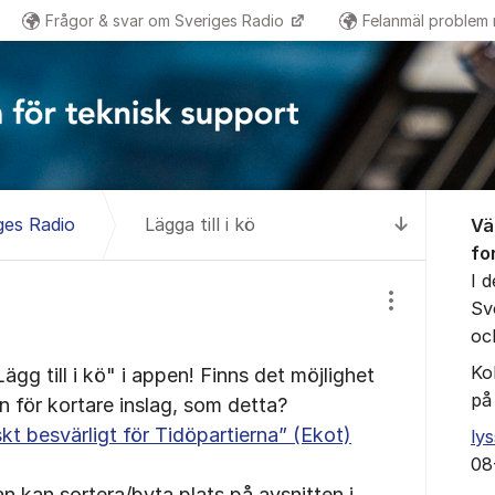
Frågor & svar om Sveriges Radio
Felanmäl problem
Om for
ges Radio
Lägga till i kö
Vä
Till senas
fo
I 
Sv
Visa/dölj inst
oc
Ko
ägg till i kö" i appen! Finns det möjlighet
på
on för kortare inslag, som detta?
t besvärligt för Tidöpartierna” (Ekot)
ly
08
 kan sortera/byta plats på avsnitten i