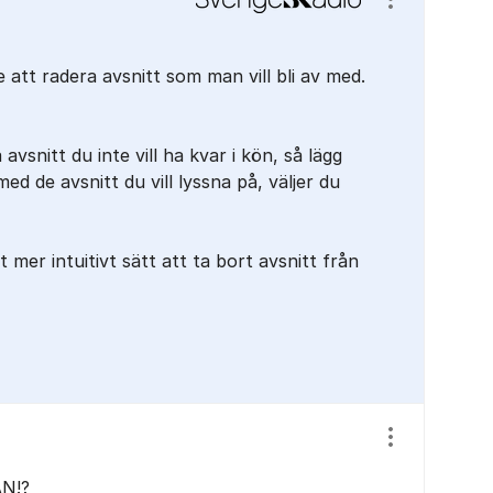
Visa/dölj ins
 att radera avsnitt som man vill bli av med.
vsnitt du inte vill ha kvar i kön, så lägg
med de avsnitt du vill lyssna på, väljer du
 mer intuitivt sätt att ta bort avsnitt från
Visa/dölj ins
N!?