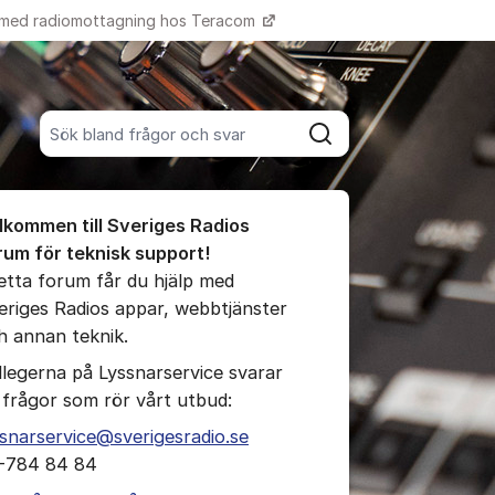
 med radiomottagning hos Teracom
Fler supportlänkar
Sök bland alla inlägg
Sök
umet
lkommen till Sveriges Radios
te kommentaren
rum för teknisk support!
detta forum får du hjälp med
eriges Radios appar, webbtjänster
ällningar för inlägg/kommentar
h annan teknik.
llegerna på Lyssnarservice svarar
 frågor som rör vårt utbud:
ssnarservice@sverigesradio.se
-784 84 84