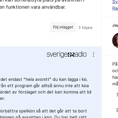
Sv
den funktionen vara användbar.
Ra
Ja
Följ inlägget
3
följare
Visa/dölj ins
På 
oc
ha
det endast "hela avsnitt" du kan lägga i kö.
mås
från ett program går alltså ännu inte att köa
värdet av förslaget och det kan komma att bli
er.
örbättra spelkön så att det går att ta bort
ningen på avsnitten i kön. Du har helt rätt,