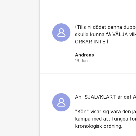
(Tills ni dödat denna dub
skulle kunna få VÄLJA vil
ORKAR INTE!)
Andreas
16 Jun
Ah, SJÄLVKLART är det Ä
"Kön" visar sig vara den ja
kämpa med att fungea för
kronologisk ordning.