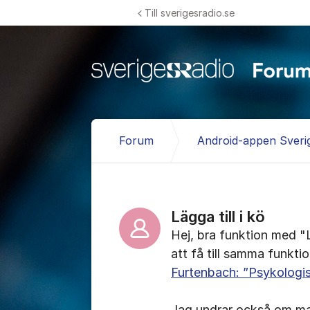
Hoppa till innehåll
Till sverigesradio.se
Forum
Android-appen Sveri
Lägga till i kö
Hej, bra funktion med "L
att få till samma funkti
Furtenbach: ”Psykologisk
Jag undrar också om man