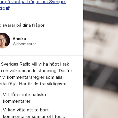
ar på vanliga frågor om Sveriges
dio
g svarar på dina frågor
Annika
Webbmaster
tällningar för inlägg/kommentar
Sveriges Radio vill vi ha högt i tak
h en välkomnande stämning. Därför
r vi kommentarsregler som alla
te följa. Här är de tre viktigaste:
Vi tillåter inte hatiska
kommentarer
Vi kan välja att ta bort
kommentarer som är off topic