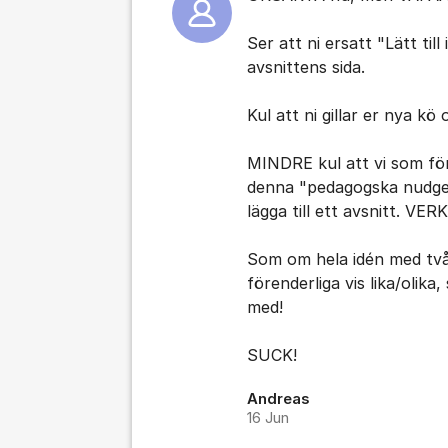
Ser att ni ersatt "Lätt till
avsnittens sida.
Kul att ni gillar er nya kö
MINDRE kul att vi som för
denna "pedagogska nudge" a
lägga till ett avsnitt. VE
Som om hela idén med två 
förenderliga vis lika/olika,
med!
SUCK!
Andreas
16 Jun