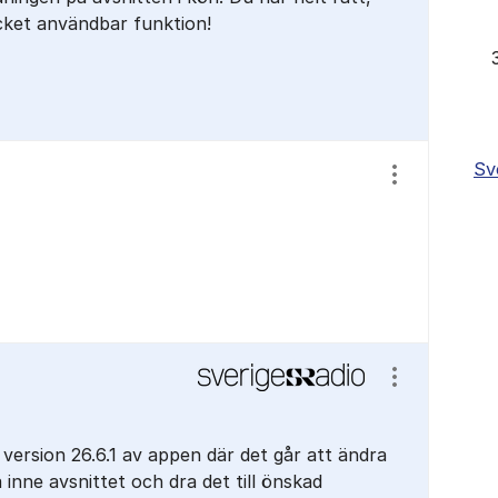
cket användbar funktion!
Sv
Visa/dölj ins
Visa/dölj ins
 version 26.6.1 av appen där det går att ändra
inne avsnittet och dra det till önskad