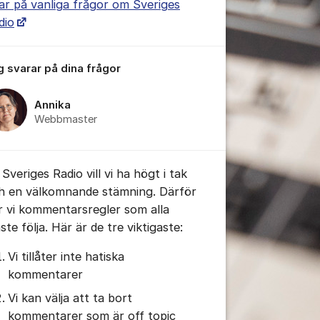
ar på vanliga frågor om Sveriges
dio
g svarar på dina frågor
Annika
Webbmaster
tällningar för inlägg/kommentar
Sveriges Radio vill vi ha högt i tak
h en välkomnande stämning. Därför
r vi kommentarsregler som alla
te följa. Här är de tre viktigaste:
Vi tillåter inte hatiska
kommentarer
Vi kan välja att ta bort
kommentarer som är off topic