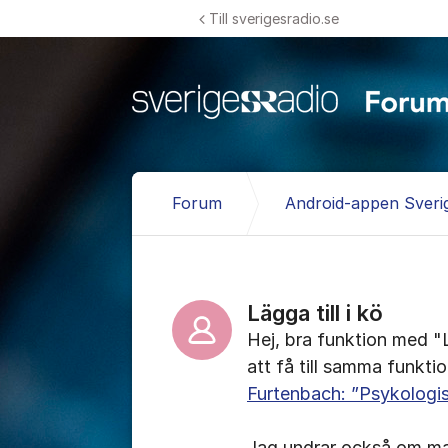
Hoppa till innehåll
Till sverigesradio.se
Forum
Android-appen Sveri
Lägga till i kö
Hej, bra funktion med "L
att få till samma funkti
Furtenbach: ”Psykologisk
Jag undrar också om man