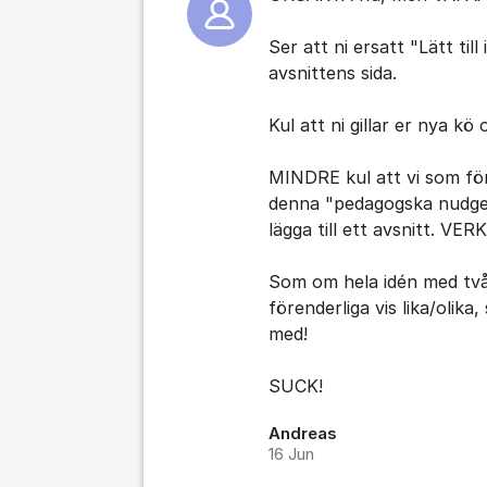
Ser att ni ersatt "Lätt till
avsnittens sida.
Kul att ni gillar er nya kö
MINDRE kul att vi som för
denna "pedagogska nudge" a
lägga till ett avsnitt. VE
Som om hela idén med två 
förenderliga vis lika/olika,
med!
SUCK!
Andreas
16 Jun