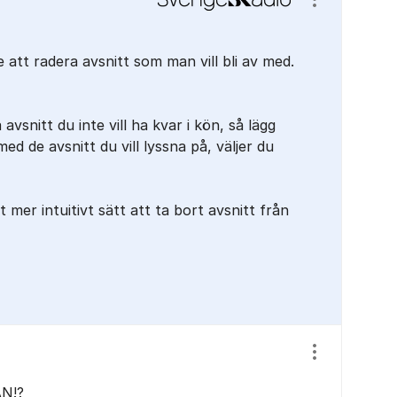
Visa/dölj ins
 att radera avsnitt som man vill bli av med.
vsnitt du inte vill ha kvar i kön, så lägg
med de avsnitt du vill lyssna på, väljer du
 mer intuitivt sätt att ta bort avsnitt från
Visa/dölj ins
N!?