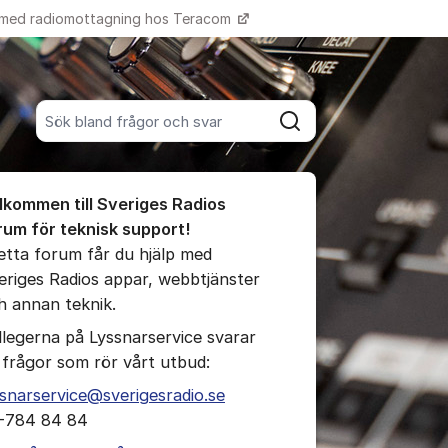
 med radiomottagning hos Teracom
Fler supportlänkar
Sök bland alla inlägg
Sök
umet
lkommen till Sveriges Radios
te kommentaren
rum för teknisk support!
detta forum får du hjälp med
eriges Radios appar, webbtjänster
ällningar för inlägg/kommentar
h annan teknik.
llegerna på Lyssnarservice svarar
 frågor som rör vårt utbud:
ssnarservice@sverigesradio.se
-784 84 84