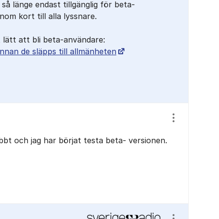
 så länge endast tillgänglig för beta-
m kort till alla lyssnare.
t lätt att bli beta-användare:
nnan de släpps till allmänheten
Visa/dölj ins
bbt och jag har börjat testa beta- versionen.