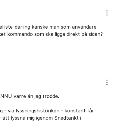
Visa/dölj ins
belliste-darling kanske man som användare
ket kommando som ska ligga direkt på sidan?
Visa/dölj ins
NNU värre än jag trodde.
g - via lyssningshistoriken - konstant får
 att lyssna mig igenom Snedtänkt i