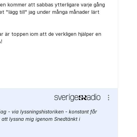
n kommer att sabbas ytterligare varje gång
det "lägg till" jag under många månader lärt
 är toppen iom att de verkligen hjälper en
!
Visa/dölj ins
ag - via lyssningshistoriken - konstant får
att lyssna mig igenom Snedtänkt i