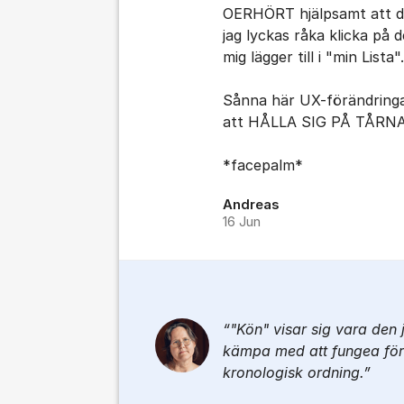
OERHÖRT hjälpsamt att de
jag lyckas råka klicka på 
mig lägger till i "min Lista".
Sånna här UX-förändringar
att HÅLLA SIG PÅ TÅRNA
*facepalm*
Andreas
16 Jun
"Kön" visar sig vara den j
kämpa med att fungea för 
kronologisk ordning.