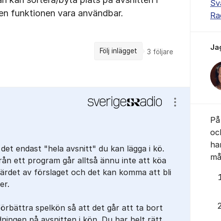
Sv
den funktionen vara användbar.
Ra
Ja
Följ inlägget
3
följare
Visa/dölj ins
På 
oc
ha
det endast "hela avsnitt" du kan lägga i kö.
mås
från ett program går alltså ännu inte att köa
värdet av förslaget och det kan komma att bli
er.
örbättra spelkön så att det går att ta bort
ningen på avsnitten i kön. Du har helt rätt,