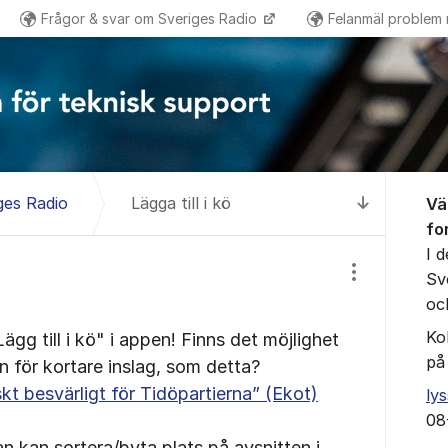
Frågor & svar om Sveriges Radio
Felanmäl problem
Om for
ges Radio
Lägga till i kö
Vä
Till senas
fo
I 
Sv
Visa/dölj inst
oc
Ko
ägg till i kö" i appen! Finns det möjlighet
på
on för kortare inslag, som detta?
t besvärligt för Tidöpartierna” (Ekot)
ly
08
 kan sortera/byta plats på avsnitten i