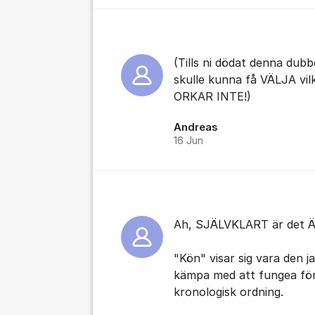
(Tills ni dödat denna dub
skulle kunna få VÄLJA vil
ORKAR INTE!)
Andreas
16 Jun
Ah, SJÄLVKLART är det Ä
"Kön" visar sig vara den ja
kämpa med att fungea för
kronologisk ordning.