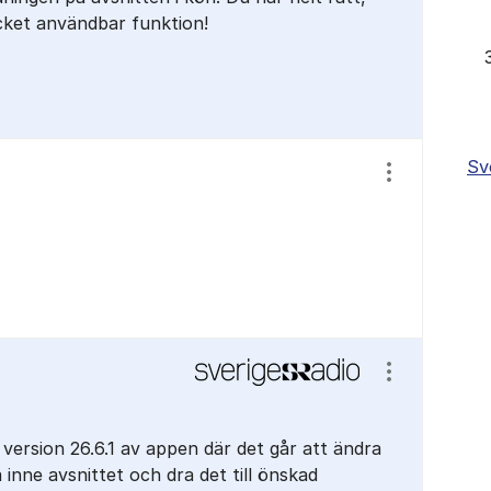
cket användbar funktion!
Sv
Visa/dölj ins
Visa/dölj ins
 version 26.6.1 av appen där det går att ändra
inne avsnittet och dra det till önskad