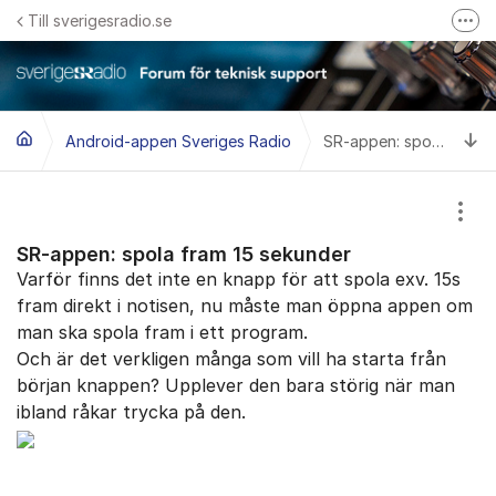
Hoppa till innehåll
Till sverigesradio.se
Fler
Frågor & svar om Sveriges Radio
Felanmäl problem med radiomottagning hos Teracom
Ti
Android-appen Sveriges Radio
SR-appen: spola fram 15 sekunder
Visa
SR-appen: spola fram 15 sekunder
Varför finns det inte en knapp för att spola exv. 15s
fram direkt i notisen, nu måste man öppna appen om
man ska spola fram i ett program.
Och är det verkligen många som vill ha starta från
början knappen? Upplever den bara störig när man
ibland råkar trycka på den.