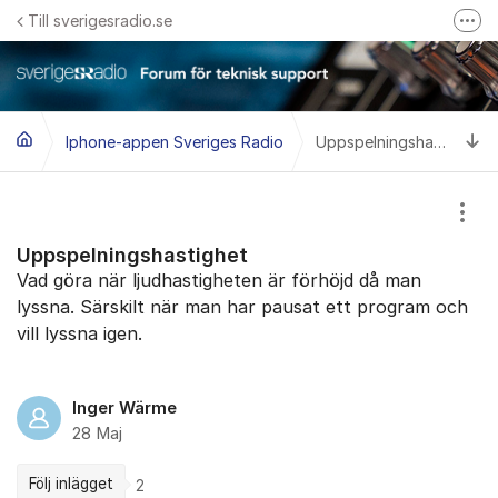
Hoppa till innehåll
Till sverigesradio.se
Fler
Frågor & svar om Sveriges Radio
Felanmäl problem med radiomottagning hos Teracom
Ti
Iphone-appen Sveriges Radio
Uppspelningshastighet
Visa
Uppspelningshastighet
Vad göra när ljudhastigheten är förhöjd då man
lyssna. Särskilt när man har pausat ett program och
vill lyssna igen.
Inger Wärme
28 Maj
Följ inlägget
2